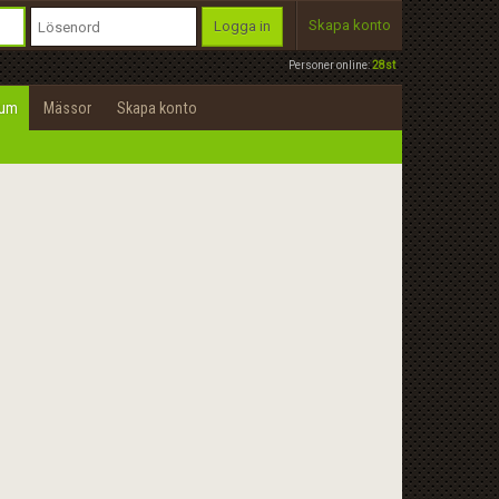
Skapa konto
Logga in
Personer online:
28st
rum
Mässor
Skapa konto