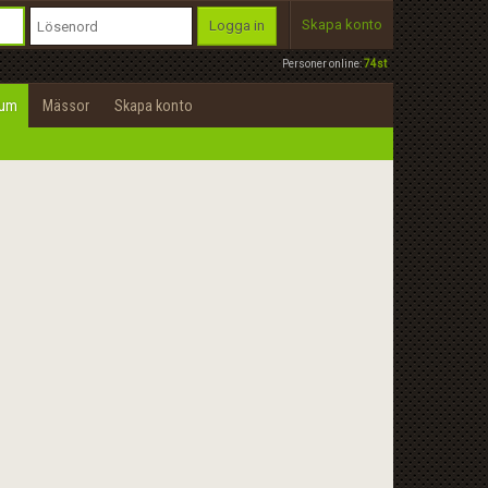
Skapa konto
Logga in
Personer online:
74st
rum
Mässor
Skapa konto