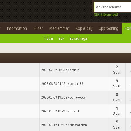
integritetspolicy
OK
Utför
Namn:
Begär nytt lösenord
Glömt lösenordet?
Tillbaka till förstasidan
Epost:
r
Information
Bilder
Medlemmar
Köp & sälj
Uppfödning
Fo
100%
Trådar
Sök
Bevakningar
Användarnamn:
Lösenord:
2
Privacy Policy
2026-07-22 08:33 av anders
Svar
Terms of Service
3
2026-06-23 01:12 av Johan_86
Svar
Skapa konto
5
2026-03-03 19:26 av Johnexotics
Svar
1
2026-03-02 13:29 av busted
Svar
5
2026-01-12 16:42 av Nickesnoken
Svar