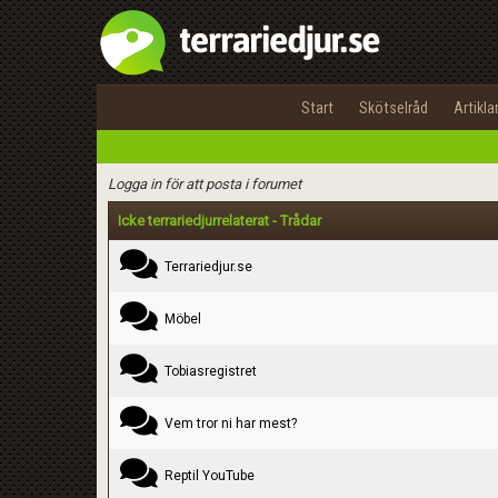
Kategori
Start
Skötselråd
Artikla
Rubrik
Text
Logga in för att posta i forumet
Icke terrariedjurrelaterat - Trådar
Terrariedjur.se
Möbel
Tobiasregistret
Vem tror ni har mest?
Reptil YouTube