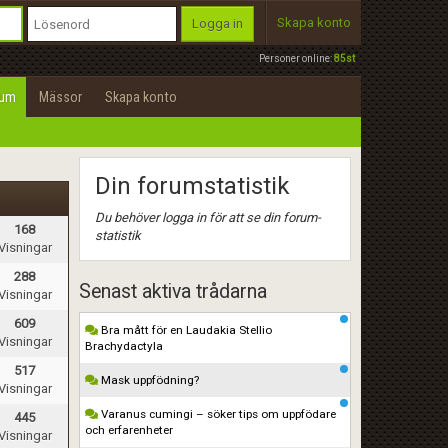
Skapa konto
Logga in
Personer online:
85st
rum
Mässor
Skapa konto
Din forumstatistik
Du behöver logga in för att se din forum-
168
statistik
Visningar
288
Senast aktiva trådarna
Visningar
609
Bra mått för en Laudakia Stellio
Visningar
Brachydactyla
517
Mask uppfödning?
Visningar
Varanus cumingi – söker tips om uppfödare
445
och erfarenheter
Visningar