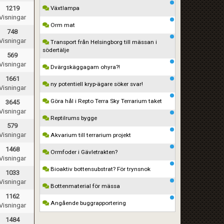
1219
Växtlampa
Visningar
Orm mat
748
Visningar
Transport från Helsingborg till mässan i
södertälje
569
Visningar
Dvärgskäggagam ohyra?!
1661
ny potentiell kryp-ägare söker svar!
Visningar
Göra hål i Repto Terra Sky Terrarium taket
3645
Visningar
Reptilrums bygge
579
Visningar
Akvarium till terrarium projekt
1468
Ormfoder i Gävletrakten?
Visningar
Bioaktiv bottensubstrat? För trynsnok
1033
Visningar
Bottenmaterial för mässa
1162
Angående buggrapportering
Visningar
1484