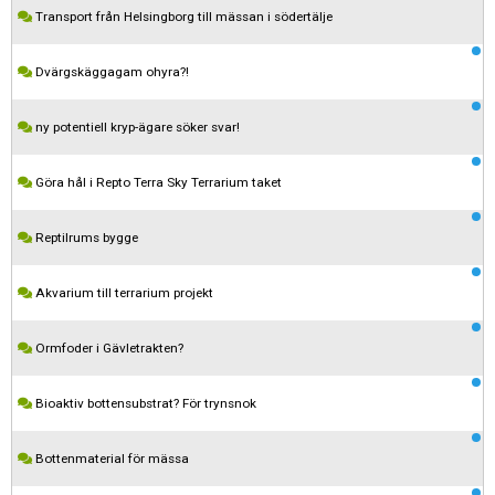
Transport från Helsingborg till mässan i södertälje
Dvärgskäggagam ohyra?!
ny potentiell kryp-ägare söker svar!
Göra hål i Repto Terra Sky Terrarium taket
Reptilrums bygge
Akvarium till terrarium projekt
Ormfoder i Gävletrakten?
Kom ihåg att följa terrariedjur.se's regler när du postar i forumet.
Bioaktiv bottensubstrat? För trynsnok
Spara
Bottenmaterial för mässa