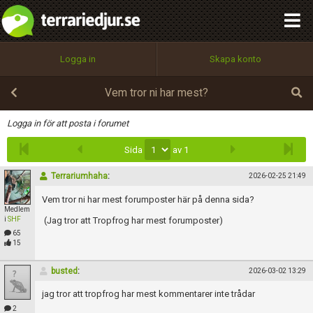
integritetspolicy
OK
Utför
Namn:
Begär nytt lösenord
Logga in
Skapa konto
Tillbaka till förstasidan
100%
Epost:
Vem tror ni har mest?
Infoga
Logga in för att posta i forumet
Sida
av 1
Användarnamn:
Terrariumhaha
:
2026-02-25 21:49
Vem tror ni har mest forumposter här på denna sida?
Medlem
Lösenord:
i
SHF
(Jag tror att Tropfrog har mest forumposter)
65
15
Privacy Policy
busted
:
2026-03-02 13:29
Terms of Service
jag tror att tropfrog har mest kommentarer inte trådar
2