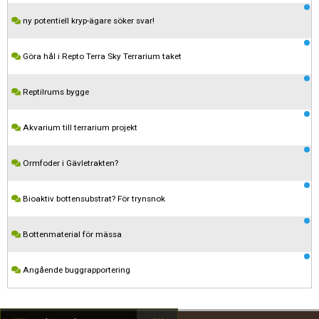
ny potentiell kryp-ägare söker svar!
Göra hål i Repto Terra Sky Terrarium taket
Reptilrums bygge
Akvarium till terrarium projekt
Ormfoder i Gävletrakten?
Kom ihåg att följa terrariedjur.se's regler när du postar i forumet.
Bioaktiv bottensubstrat? För trynsnok
Spara
Bottenmaterial för mässa
Angående buggrapportering