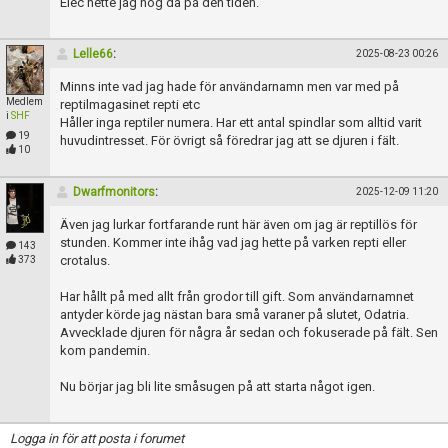
Elec hette jag nog då på den tiden.
Lelle66
:
2025-08-23 00:26
Minns inte vad jag hade för användarnamn men var med på
Medlem
reptilmagasinet repti etc
i
SHF
Håller inga reptiler numera. Har ett antal spindlar som alltid varit
19
huvudintresset. För övrigt så föredrar jag att se djuren i fält.
10
Dwarfmonitors
:
2025-12-09 11:20
Även jag lurkar fortfarande runt här även om jag är reptillös för
stunden. Kommer inte ihåg vad jag hette på varken repti eller
143
crotalus.
373
Har hållt på med allt från grodor till gift. Som användarnamnet
antyder körde jag nästan bara små varaner på slutet, Odatria.
Avvecklade djuren för några år sedan och fokuserade på fält. Sen
kom pandemin.
Nu börjar jag bli lite småsugen på att starta något igen.
Logga in för att posta i forumet