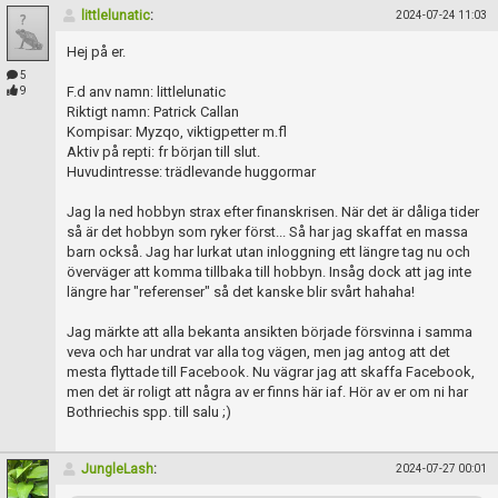
Skapa konto
littlelunatic
:
2024-07-24 11:03
Hej på er.
5
F.d anv namn: littlelunatic
9
Riktigt namn: Patrick Callan
Kompisar: Myzqo, viktigpetter m.fl
Aktiv på repti: fr början till slut.
Huvudintresse: trädlevande huggormar
Jag la ned hobbyn strax efter finanskrisen. När det är dåliga tider
så är det hobbyn som ryker först... Så har jag skaffat en massa
barn också. Jag har lurkat utan inloggning ett längre tag nu och
överväger att komma tillbaka till hobbyn. Insåg dock att jag inte
längre har "referenser" så det kanske blir svårt hahaha!
Jag märkte att alla bekanta ansikten började försvinna i samma
veva och har undrat var alla tog vägen, men jag antog att det
mesta flyttade till Facebook. Nu vägrar jag att skaffa Facebook,
men det är roligt att några av er finns här iaf. Hör av er om ni har
Bothriechis spp. till salu ;)
JungleLash
:
2024-07-27 00:01