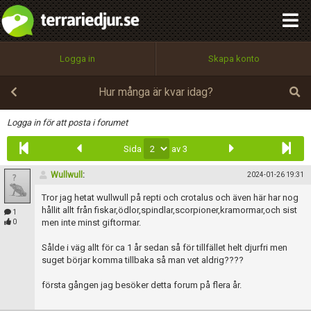
integritetspolicy
OK
Utför
Namn:
Begär nytt lösenord
Logga in
Skapa konto
Tillbaka till förstasidan
100%
Epost:
Hur många är kvar idag?
Infoga
Logga in för att posta i forumet
Sida
av 3
Användarnamn:
Wullwull
:
2024-01-26 19:31
Tror jag hetat wullwull på repti och crotalus och även här har nog
Lösenord:
hållit allt från fiskar,ödlor,spindlar,scorpioner,kramormar,och sist
1
men inte minst giftormar.
0
Sålde i väg allt för ca 1 år sedan så för tillfället helt djurfri men
suget börjar komma tillbaka så man vet aldrig????
Privacy Policy
Terms of Service
första gången jag besöker detta forum på flera år.