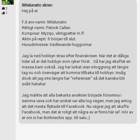
littlelunatic skrev:
2
Hej på er.
1
F.d anv namn: littlelunatic
Riktigt namn: Patrick Callan
Kompisar: Myzqo, viktigpetter m.fl
Aktiv på repti: fr början till slut.
Huvudintresse: trädlevande huggormar
Jag la ned hobbyn strax efter finanskrisen. När det är dåliga
tider så är det hobbyn som ryker först... Så har jag skaffat en
massa barn också. Jag har lurkat utan inloggning ett längre
tag nu och överväger att komma tillbaka till hobbyn. Insåg
dock att jag inte längre har "referenser" så det kanske blir
svårt hahaha!
Jag märkte att alla bekanta ansikten började försvinna i
samma veva och har undrat var alla tog vägen, men jag antog
att det mesta flyttade till Facebook. Nu vägrar jag att skaffa
Facebook, men det är roligt att några av er finns här iaf. Hör av
er om ni har Bothriechis spp. till salu ;)