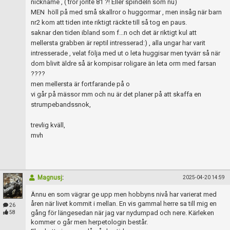
nickname , ( tror jonte 81 ?! Eller spindeln som nu)
MEN höll på med små skallror o huggormar , men insåg när barn
nr2 kom att tiden inte riktigt räckte till så tog en paus.
saknar den tiden ibland som f...n och det är riktigt kul att
mellersta grabben är reptil intresserad:) , alla ungar har varit
intresserade , velat följa med ut o leta huggisar men tyvärr så när
dom blivit äldre så är kompisar roligare än leta orm med farsan
????
men mellersta är fortfarande på o
vi går på mässor mm och nu är det planer på att skaffa en
strumpebandssnok,
trevlig kväll,
mvh
Magnusj
:
2025-04-20 14:59
Ännu en som vägrar ge upp men hobbyns nivå har varierat med
åren när livet kommit i mellan. En vis gammal herre sa till mig en
26
gång för längesedan när jag var nydumpad och nere. Kärleken
58
kommer o går men herpetologin består.