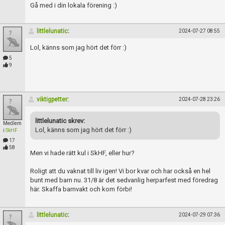
Gå med i din lokala förening :)
littlelunatic
:
2024-07-27 08:55
Lol, känns som jag hört det förr :)
5
9
viktigpetter
:
2024-07-28 23:26
littlelunatic skrev:
Medlem
Lol, känns som jag hört det förr :)
i
SkHF
17
58
Men vi hade rätt kul i SkHF, eller hur?
Roligt att du vaknat till liv igen! Vi bor kvar och har också en hel
bunt med barn nu. 31/8 är det sedvanlig herparfest med föredrag
här. Skaffa barnvakt och kom förbi!
littlelunatic
:
2024-07-29 07:36