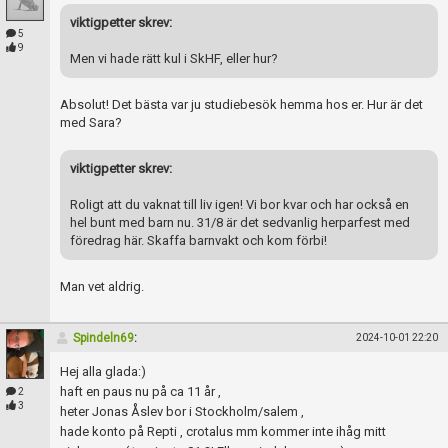
viktigpetter skrev:
5
9
Men vi hade rätt kul i SkHF, eller hur?
Absolut! Det bästa var ju studiebesök hemma hos er. Hur är det
med Sara?
viktigpetter skrev:
Roligt att du vaknat till liv igen! Vi bor kvar och har också en
hel bunt med barn nu. 31/8 är det sedvanlig herparfest med
föredrag här. Skaffa barnvakt och kom förbi!
Man vet aldrig.
Spindeln69
:
2024-10-01 22:20
Hej alla glada:)
haft en paus nu på ca 11 år ,
2
3
heter Jonas Åslev bor i Stockholm/salem ,
hade konto på Repti , crotalus mm kommer inte ihåg mitt