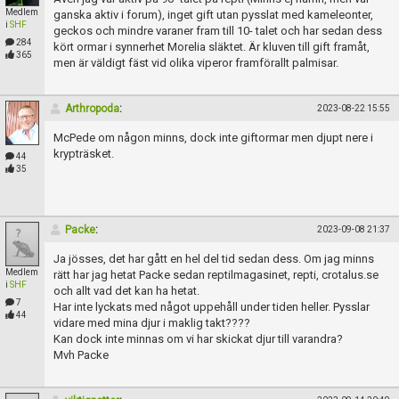
Medlem
ganska aktiv i forum), inget gift utan pysslat med kameleonter,
i
SHF
geckos och mindre varaner fram till 10- talet och har sedan dess
284
kört ormar i synnerhet Morelia släktet. Är kluven till gift framåt,
365
men är väldigt fäst vid olika viperor framförallt palmisar.
Arthropoda
:
2023-08-22 15:55
McPede om någon minns, dock inte giftormar men djupt nere i
krypträsket.
44
35
Packe
:
2023-09-08 21:37
Ja jösses, det har gått en hel del tid sedan dess. Om jag minns
Medlem
rätt har jag hetat Packe sedan reptilmagasinet, repti, crotalus.se
i
SHF
och allt vad det kan ha hetat.
7
Har inte lyckats med något uppehåll under tiden heller. Pysslar
44
vidare med mina djur i maklig takt????
Kan dock inte minnas om vi har skickat djur till varandra?
Mvh Packe