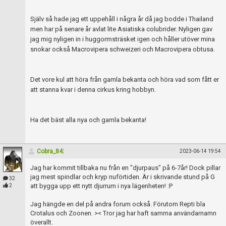
Skapa konto
Själv så hade jag ett uppehåll i några år då jag bodde i Thailand
men har på senare år avlat lite Asiatiska colubrider. Nyligen gav
jag mig nyligen in i huggormsträsket igen och håller utöver mina
snokar också Macrovipera schweizeri och Macrovipera obtusa.
Det vore kul att höra från gamla bekanta och höra vad som fått er
att stanna kvar i denna cirkus kring hobbyn.
Ha det bäst alla nya och gamla bekanta!
Cobra_84
:
2023-06-14 19:54
Jag har kommit tillbaka nu från en "djurpaus" på 6-7år! Dock pillar
jag mest spindlar och kryp nuförtiden. Är i skrivande stund på G
32
att bygga upp ett nytt djurrum i nya lägenheten! :P
2
Jag hängde en del på andra forum också. Förutom Repti bla
Crotalus och Zoonen. >< Tror jag har haft samma användarnamn
överallt.