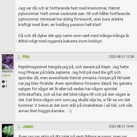
Jag var då och är fortfarande fast med kramormar, främst
pytonormar. Haft ormar oavbrutet sen -93 och håller fortfarande
pytonormar. Intresset har aldrig försvunnit, utan bara stärkts
kraftigt med åren, en livslång passion helt klart!
Då och då dyker det upp namn som varit med många många år.
Alltid roligt med nygamla bekanta inom hobbyn.
Pilis
:
2023-08-21 13:28
Reptilmagasinet hängde jag på, och senare på Repti. Jag hette
Medlem
nog Pitviper på båda sajterna. Jag höll på med lite gift och
i
SkHF
spindlar då, men avvecklade främst ormarna i början på 00-talet
1
när jag blev förälder. Även spindlarna försvann därpå. Nu ganska
2
nyligen för något ett år eller två sedan har någon spindel
införskaffats, och så har det blivit några till och på den vägen är
det. Det finns någon orm som jag skulle vilja ha, vi får se om det
kommer. V. berus är det som står på önskelistan i så fall, och nån
annan liten huggis kanske... :-)
Jubari
:
2023-08-21 14:44
Även jag var aktiv på 90- talet på repti (Minns ej namn, men var