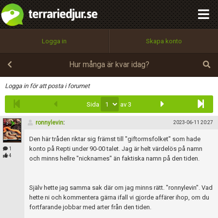
integritetspolicy
OK
Utför
Namn:
Begär nytt lösenord
Logga in
Skapa konto
Tillbaka till förstasidan
100%
Epost:
Hur många är kvar idag?
Infoga
Logga in för att posta i forumet
Sida
av 3
Användarnamn:
ronnylevin
:
2023-06-11 20:27
Den här tråden riktar sig främst till "giftormsfolket" som hade
Lösenord:
konto på Repti under 90-00 talet. Jag är helt värdelös på namn
1
4
och minns hellre "nicknames" än faktiska namn på den tiden.
Privacy Policy
Själv hette jag samma sak där om jag minns rätt. "ronnylevin". Vad
Terms of Service
hette ni och kommentera gärna ifall vi gjorde affärer ihop, om du
fortfarande jobbar med arter från den tiden.