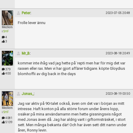
Peter
:
2023-07-05 20:48
Frolle lever ännu
Medlem
i
SHF
4
3
Mr_B
:
2023-08-18 20:49
kommer inte ihåg vad jag hette på¨repti men har för mig det var
raxxen eller rax. Men vi har gjort affärer tidigare. köpte Gloydius
379
blomhoffii av dig back in the days
400
Jonas_
:
2023-08-19 03:50
Jag var aktiv på 90-talet också, även om det var i början av mitt
Medlem
intresse. Haft konton på alla större forum under årens lopp,
i
SHF
osäker på mina användarnamn men hette gissningsvis något
4081
med Jonas även då. Jag har aldrig varit i giftormsträsket, i stort
5139
sett. Men många bekanta där! Och har även sett ditt namn under
åren, Ronny levin.