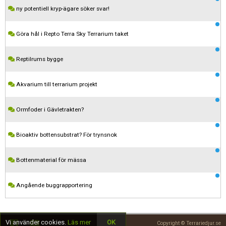
ny potentiell kryp-ägare söker svar!
Göra hål i Repto Terra Sky Terrarium taket
Reptilrums bygge
Akvarium till terrarium projekt
Ormfoder i Gävletrakten?
Kom ihåg att följa terrariedjur.se's regler när du postar i forumet.
Bioaktiv bottensubstrat? För trynsnok
Spara
Bottenmaterial för mässa
Angående buggrapportering
Vi använder cookies.
Läs mer
OK
Copyright © Terrariedjur.se