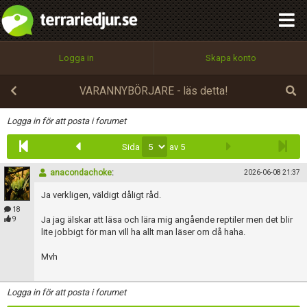
integritetspolicy
OK
Utför
Namn:
Begär nytt lösenord
Logga in
Skapa konto
Tillbaka till förstasidan
100%
Epost:
VARANNYBÖRJARE - läs detta!
Infoga
Logga in för att posta i forumet
Sida
av 5
Användarnamn:
anacondachoke
:
2026-06-08 21:37
Ja verkligen, väldigt dåligt råd.
Lösenord:
18
Ja jag älskar att läsa och lära mig angående reptiler men det blir
9
lite jobbigt för man vill ha allt man läser om då haha.
Mvh
Privacy Policy
Terms of Service
Logga in för att posta i forumet