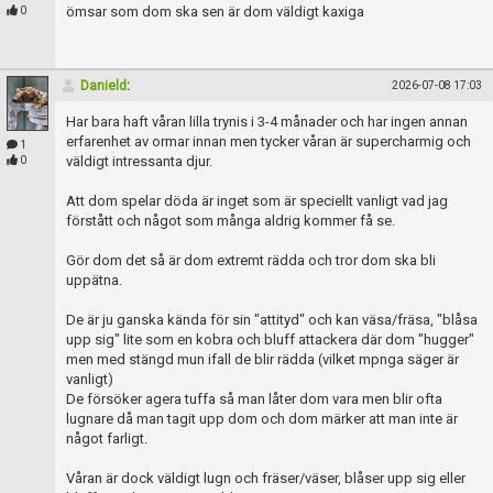
Skapa konto
ömsar som dom ska sen är dom väldigt kaxiga
0
Danield
:
2026-07-08 17:03
Har bara haft våran lilla trynis i 3-4 månader och har ingen annan
erfarenhet av ormar innan men tycker våran är supercharmig och
1
väldigt intressanta djur.
0
Att dom spelar döda är inget som är speciellt vanligt vad jag
förstått och något som många aldrig kommer få se.
Gör dom det så är dom extremt rädda och tror dom ska bli
uppätna.
De är ju ganska kända för sin "attityd" och kan väsa/fräsa, "blåsa
upp sig" lite som en kobra och bluff attackera där dom "hugger"
men med stängd mun ifall de blir rädda (vilket mpnga säger är
vanligt)
De försöker agera tuffa så man låter dom vara men blir ofta
lugnare då man tagit upp dom och dom märker att man inte är
något farligt.
Våran är dock väldigt lugn och fräser/väser, blåser upp sig eller