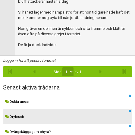
bluff attackerar nästan aldrig.
Vi har ett lager med hampa strö för att hon tidigare hade haft det
men kommer nog byta till nån jordblandning senare.
Hon gräver en del men är nyfiken och ofta framme och klättrar
även ofta på diverse grejer i terrariet.
De är ju dock individer.
Logga in för att posta i forumet
Sida
av 1
Senast aktiva trådarna
Dubia ungar
Drybrush
Dvärgskäggagam ohyra?!