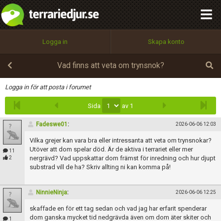
integritetspolicy
OK
Utför
Namn:
Begär nytt lösenord
Logga in
Skapa konto
Tillbaka till förstasidan
100%
Epost:
Vad finns att veta om trynsnok?
Infoga
Logga in för att posta i forumet
Sida
av 1
Användarnamn:
Fadeswe01
:
2026-06-06 12:03
Vilka grejer kan vara bra eller intressanta att veta om trynsnokar?
Lösenord:
Utöver att dom spelar död. Är de aktiva i terrariet eller mer
11
nergrävd? Vad uppskattar dom främst för inredning och hur djupt
2
substrad vill de ha? Skriv allting ni kan komma på!
Privacy Policy
NinnieNinja
:
2026-06-06 12:25
Terms of Service
skaffade en för ett tag sedan och vad jag har erfarit spenderar
dom ganska mycket tid nedgrävda även om dom äter skiter och
1