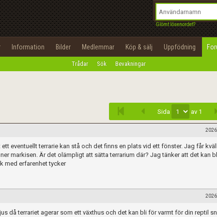
integritetspolicy
OK
Utför
Namn:
Begär nytt lösenord
Glömt lösenordet?
Tillbaka till förstasidan
Epost:
r
Information
Bilder
Medlemmar
Köp & sälj
Uppfödning
Fo
100%
Trådar
Sök
Bevakningar
Infoga
Användarnamn:
Lösenord:
Sida
av 1
Privacy Policy
Terms of Service
2026
t ett eventuellt terrarie kan stå och det finns en plats vid ett fönster. Jag får kväl
Skapa konto
er ner markisen. Är det olämpligt att sätta terrarium där? Jag tänker att det kan bli
olk med erfarenhet tycker
2026
us då terrariet agerar som ett växthus och det kan bli för varmt för din reptil s