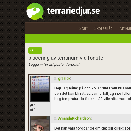
Start
Skötselråd
Artikla
« Ödlor
placering av terrarium vid fönster
Logga in för att posta i forumet
graslok
:
Hej! Jag håller på och kollar runt i mitt hus var
och det kan bli rätt så varmt ifall jag inte fäll
hög tempratur för ödlan... Så ville höra vad f
2
1
AmandaRichardson
:
Det kan vara förödande om det blir direkt sollj