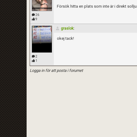
Försök hitta en plats som inte är i direkt sollju
26
9
graslok
:
okej tack!
2
1
Logga in för att posta i forumet
Kom ihåg att följa terrariedjur.se's regler 