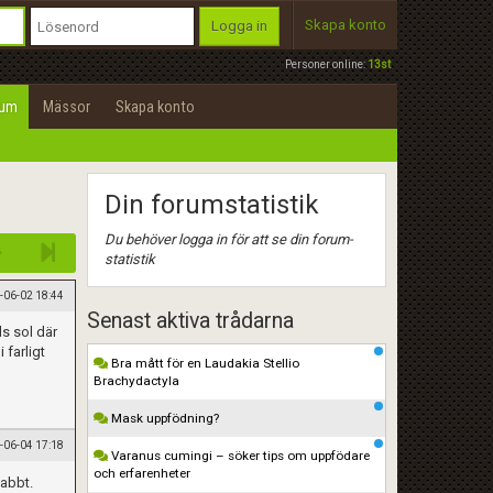
Skapa konto
Logga in
Personer online:
13st
rum
Mässor
Skapa konto
Din forumstatistik
Du behöver logga in för att se din forum-
statistik
-06-02 18:44
Senast aktiva trådarna
ls sol där
 farligt
Bra mått för en Laudakia Stellio
Brachydactyla
Mask uppfödning?
-06-04 17:18
Varanus cumingi – söker tips om uppfödare
och erfarenheter
nabbt.