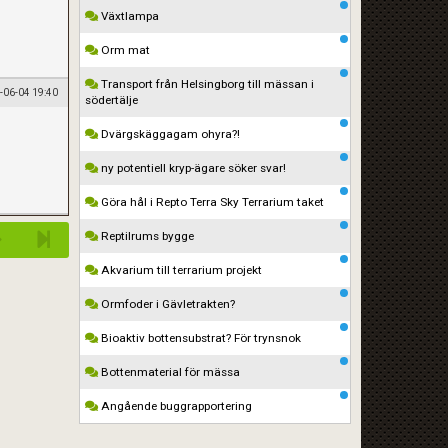
Växtlampa
Orm mat
Transport från Helsingborg till mässan i
-06-04 19:40
södertälje
Dvärgskäggagam ohyra?!
ny potentiell kryp-ägare söker svar!
Göra hål i Repto Terra Sky Terrarium taket
Reptilrums bygge
Akvarium till terrarium projekt
Ormfoder i Gävletrakten?
Bioaktiv bottensubstrat? För trynsnok
Bottenmaterial för mässa
Angående buggrapportering