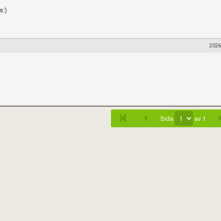
s:)
2026
Sida
av 1
när du postar i forumet.
Spara