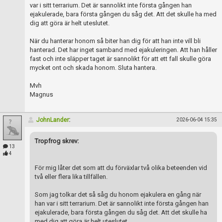
var i sitt terrarium. Det är sannolikt inte första gången han
ejakulerade, bara första gången du såg det. Att det skulle ha med
dig att göra är helt uteslutet.
När du hanterar honom så biter han dig för att han inte vill bli
hanterad. Det har inget samband med ejakuleringen. Att han håller
fast och inte släpper taget är sannolikt för att ett fall skulle göra
mycket ont och skada honom. Sluta hantera.
Mvh
Magnus
JohnLander
:
2026-06-04 15:35
Tropfrog skrev:
13
4
För mig låter det som att du förväxlar två olika beteenden vid
två eller flera lika tillfällen.
Som jag tolkar det så såg du honom ejakulera en gång när
han var i sitt terrarium. Det är sannolikt inte första gången han
ejakulerade, bara första gången du såg det. Att det skulle ha
med dig att göra är helt uteslutet.