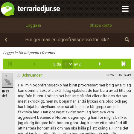
integritetspolicy
OK
Utför
Namn:
Begär nytt lösenord
Logga in
Skapa konto
Tillbaka till förstasidan
100%
Epost:
Hur ger man en ögonfransgecko the ick?
Infoga
Logga in för att posta i forumet
Sida
av 2
Användarnamn:
JohnLander
:
2026-06-02 14:49
Hej, min ögonfransgecko har blivit progressivt mer bitig av allt jag
Lösenord:
kan dömma sexuella skäl. Idag ejakulerade han bara av att titta på
13
mig från buren. I början bet han inte så hårt eller ofta och det var
4
mest skrockigt, men nu börjar han ändå lyckas dra blod och jag
har börjat ha vinylhandskar så att han inte får grepp om min
faktiska hud. Han gör inget av det som jag hört ska vara
Privacy Policy
aggressivt beteende. Hörom dagen sjöng han för mig iaf, vilket
Terms of Service
jag aldrig tidigare hört honom göra. Jag känner ett motstånd till
att hantera honom alls om han ska hålla på att krångla. Finns det
något jag kan göra för att göra honom avtänd på mig, för