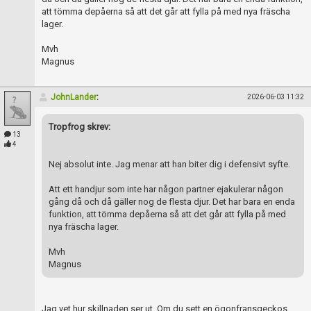
att tömma depåerna så att det går att fylla på med nya fräscha
lager.
Mvh
Magnus
JohnLander
:
2026-06-03 11:32
Tropfrog skrev:
13
4
Nej absolut inte. Jag menar att han biter dig i defensivt syfte.
Att ett handjur som inte har någon partner ejakulerar någon
gång då och då gäller nog de flesta djur. Det har bara en enda
funktion, att tömma depåerna så att det går att fylla på med
nya fräscha lager.
Mvh
Magnus
Jag vet hur skillnaden ser ut. Om du sett en ögonfransgeckos