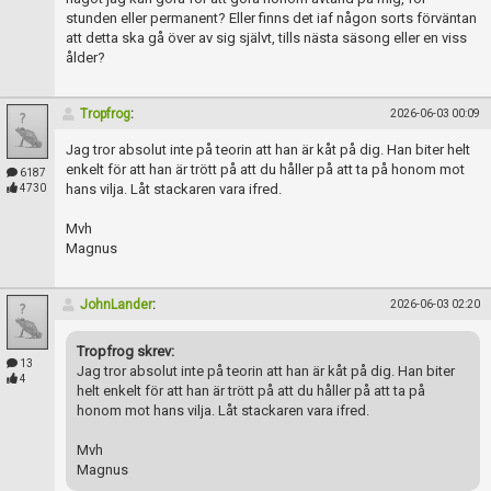
Skapa konto
stunden eller permanent? Eller finns det iaf någon sorts förväntan
att detta ska gå över av sig självt, tills nästa säsong eller en viss
ålder?
Tropfrog
:
2026-06-03 00:09
Jag tror absolut inte på teorin att han är kåt på dig. Han biter helt
enkelt för att han är trött på att du håller på att ta på honom mot
6187
hans vilja. Låt stackaren vara ifred.
4730
Mvh
Magnus
JohnLander
:
2026-06-03 02:20
Tropfrog skrev:
13
Jag tror absolut inte på teorin att han är kåt på dig. Han biter
4
helt enkelt för att han är trött på att du håller på att ta på
honom mot hans vilja. Låt stackaren vara ifred.
Mvh
Magnus