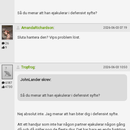
Så du menar att han ejakulerar i defensivt syfte?
AmandaRichardson
:
2026-06-03 07:19
Sluta hantera den? Vips problem löst.
26
9
Tropfrog
:
2026-06-03 10:50
JohnLander skrev:
6187
4730
Så du menar att han ejakulerar i defensivt syfte?
Nej absolut inte. Jag menar att han biter dig i defensivt syfte.
Att ett handjur som inte har någon partner ejakulerar någon gång
då och då gäller nog de flesta djur. Det har bara en enda funktion,