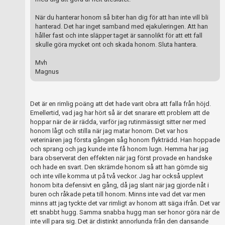
När du hanterar honom så biter han dig för att han inte vill bli
hanterad. Det har inget samband med ejakuleringen. Att han
håller fast och inte släpper taget är sannolikt för att ett fall
skulle göra mycket ont och skada honom. Sluta hantera.
Mvh
Magnus
Det är en rimlig poäng att det hade varit obra att falla från höjd.
Emellertid, vad jag har hört så är det snarare ett problem att de
hoppar när de är rädda, varför jag rutinmässigt sitter ner med
honom lågt och stilla när jag matar honom. Det var hos
veterinären jag första gången såg honom flykträdd. Han hoppade
och sprang och jag kunde inte få honom lugn. Hemma har jag
bara observerat den effekten när jag först provade en handske
och hade en svart. Den skrämde honom så att han gömde sig
och inte ville komma ut på två veckor. Jag har också upplevt
honom bita defensivt en gång, då jag slant när jag gjorde nåt i
buren och råkade peta till honom. Minns inte vad det var men
minns att jag tyckte det var rimligt av honom att säga ifrån. Det var
ett snabbt hugg. Samma snabba hugg man ser honor göra när de
inte vill para sig. Det är distinkt annorlunda från den dansande