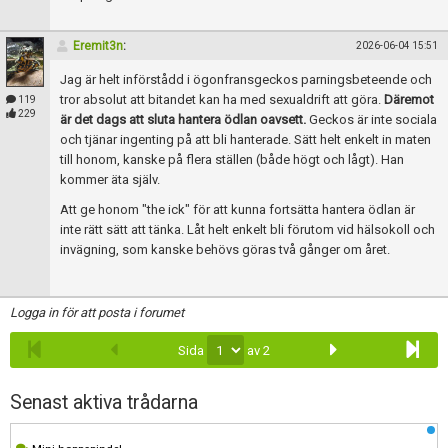
Eremit3n
:
2026-06-04 15:51
Jag är helt införstådd i ögonfransgeckos parningsbeteende och
tror absolut att bitandet kan ha med sexualdrift att göra.
Däremot
119
229
är det dags att sluta hantera ödlan oavsett.
Geckos är inte sociala
och tjänar ingenting på att bli hanterade. Sätt helt enkelt in maten
till honom, kanske på flera ställen (både högt och lågt). Han
kommer äta själv.
Att ge honom "the ick" för att kunna fortsätta hantera ödlan är
inte rätt sätt att tänka. Låt helt enkelt bli förutom vid hälsokoll och
invägning, som kanske behövs göras två gånger om året.
Logga in för att posta i forumet
Sida
av 2
Senast aktiva trådarna