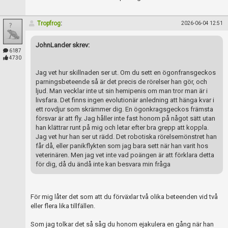
Tropfrog
:
2026-06-04 12:51
JohnLander skrev:
6187
4730
Jag vet hur skillnaden ser ut. Om du sett en ögonfransgeckos
parningsbeteende så är det precis de rörelser han gör, och
ljud. Man vecklar inte ut sin hemipenis om man tror man är i
livsfara. Det finns ingen evolutionär anledning att hänga kvar i
ett rovdjur som skrämmer dig. En ögonkragsgeckos främsta
försvar är att fly. Jag håller inte fast honom på något sätt utan
han klättrar runt på mig och letar efter bra grepp att koppla.
Jag vet hur han ser ut rädd. Det robotiska rörelsemönstret han
får då, eller panikflykten som jag bara sett när han varit hos
veterinären. Men jag vet inte vad poängen är att förklara detta
för dig, då du ändå inte kan besvara min fråga
För mig låter det som att du förväxlar två olika beteenden vid två
eller flera lika tillfällen.
Som jag tolkar det så såg du honom ejakulera en gång när han