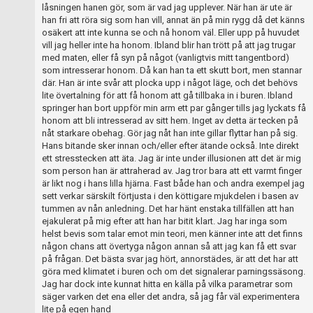
låsningen hanen gör, som är vad jag upplever. När han är ute är
han fri att röra sig som han vill, annat än på min rygg då det känns
osäkert att inte kunna se och nå honom väl. Eller upp på huvudet
vill jag heller inte ha honom. Ibland blir han trött på att jag trugar
med maten, eller få syn på något (vanligtvis mitt tangentbord)
som intresserar honom. Då kan han ta ett skutt bort, men stannar
där. Han är inte svår att plocka upp i något läge, och det behövs
lite övertalning för att få honom att gå tillbaka in i buren. Ibland
springer han bort uppför min arm ett par gånger tills jag lyckats få
honom att bli intresserad av sitt hem. Inget av detta är tecken på
nåt starkare obehag. Gör jag nåt han inte gillar flyttar han på sig.
Hans bitande sker innan och/eller efter ätande också. Inte direkt
ett stresstecken att äta. Jag är inte under illusionen att det är mig
som person han är attraherad av. Jag tror bara att ett varmt finger
är likt nog i hans lilla hjärna. Fast både han och andra exempel jag
sett verkar särskilt förtjusta i den köttigare mjukdelen i basen av
tummen av nån anledning. Det har hänt enstaka tillfällen att han
ejakulerat på mig efter att han har bitit klart. Jag har inga som
helst bevis som talar emot min teori, men känner inte att det finns
någon chans att övertyga någon annan så att jag kan få ett svar
på frågan. Det bästa svar jag hört, annorstädes, är att det har att
göra med klimatet i buren och om det signalerar parningssäsong.
Jag har dock inte kunnat hitta en källa på vilka parametrar som
säger varken det ena eller det andra, så jag får väl experimentera
lite på egen hand