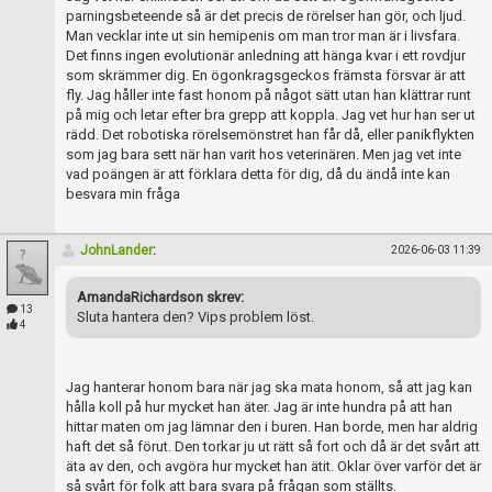
parningsbeteende så är det precis de rörelser han gör, och ljud.
Man vecklar inte ut sin hemipenis om man tror man är i livsfara.
Det finns ingen evolutionär anledning att hänga kvar i ett rovdjur
som skrämmer dig. En ögonkragsgeckos främsta försvar är att
fly. Jag håller inte fast honom på något sätt utan han klättrar runt
på mig och letar efter bra grepp att koppla. Jag vet hur han ser ut
rädd. Det robotiska rörelsemönstret han får då, eller panikflykten
som jag bara sett när han varit hos veterinären. Men jag vet inte
vad poängen är att förklara detta för dig, då du ändå inte kan
besvara min fråga
JohnLander
:
2026-06-03 11:39
AmandaRichardson skrev:
13
Sluta hantera den? Vips problem löst.
4
Jag hanterar honom bara när jag ska mata honom, så att jag kan
hålla koll på hur mycket han äter. Jag är inte hundra på att han
hittar maten om jag lämnar den i buren. Han borde, men har aldrig
haft det så förut. Den torkar ju ut rätt så fort och då är det svårt att
äta av den, och avgöra hur mycket han ätit. Oklar över varför det är
så svårt för folk att bara svara på frågan som ställts.