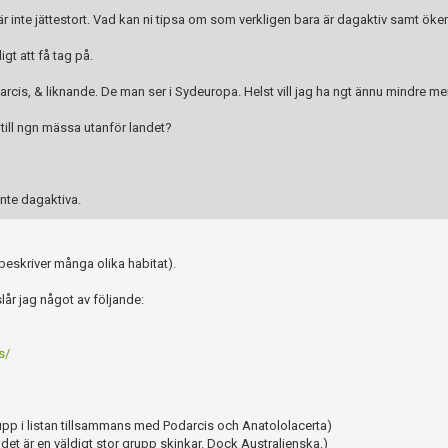
inte jättestort. Vad kan ni tipsa om som verkligen bara är dagaktiv samt öken.
gt att få tag på.
cis, & liknande. De man ser i Sydeuropa. Helst vill jag ha ngt ännu mindre m
 till ngn mässa utanför landet?
inte dagaktiva.
 beskriver många olika habitat).
slår jag något av följande:
s/
pp i listan tillsammans med Podarcis och Anatololacerta)
 det är en väldigt stor grupp skinkar. Dock Australienska.)