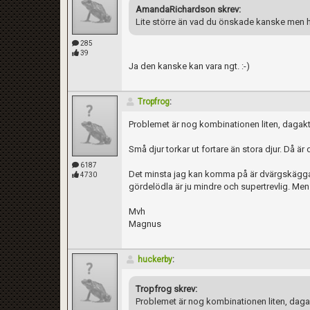
AmandaRichardson skrev:
Lite större än vad du önskade kanske men 
285
39
Ja den kanske kan vara ngt. :-)
Tropfrog
:
Problemet är nog kombinationen liten, dagak
Små djur torkar ut fortare än stora djur. Då är d
6187
Det minsta jag kan komma på är dvärgskäggaga
4730
gördelödla är ju mindre och supertrevlig. Men
Mvh
Magnus
huckerby
:
Tropfrog skrev:
Problemet är nog kombinationen liten, daga