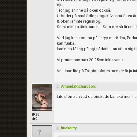
djur.
Tror jag är inne på öken också.
Utbudet på små ödlor, dagaktiv samt öken är i
& öken iaf inte regnskog.
Samt minsta tänkbara art. Som också är rimligt
Vad jag kan komma på är typ murödlor, Podarc
kan funka.
kan man få tag på ngt sådant utan att ta sig t
Vi pratar max max 20-25cm inkl svans.
Vart inne lite på Tropiocolotes men de är ju i
AmandaRichardson
:
Lite större än vad du önskade kanske men ha
26
9
huckerby
: