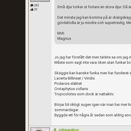
285
Små djur torkar ut fortare än stora djur. Då är
39
Det minsta jag kan komma på är dvärgskäggag
gördelödla är ju mindre och supertrevlig. M
Mvh
Magnus
Jo jag har förstått det men tänkte se om jag 
Måste som sagt inte vara öken utan funkar b
Skäggis kan kanske funka men har funderat en
Lacerta Billineat / Viridis
Podarcis-släktet
Crotaphytus collaris
Tropicolotes som dock är nattaktiv.
Börjar bli riktigt sugen igen när man har mer ti
sommardagar.
Byggde ett för några år sedan som aldrig an
Johnexotics
: