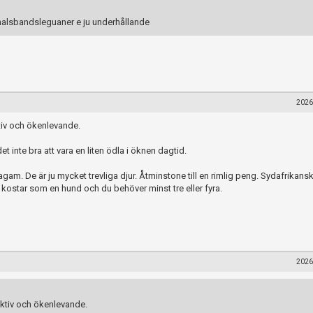
halsbandsleguaner e ju underhållande
2026
tiv och ökenlevande.
et inte bra att vara en liten ödla i öknen dagtid.
m. De är ju mycket trevliga djur. Åtminstone till en rimlig peng. Sydafrikans
 kostar som en hund och du behöver minst tre eller fyra.
2026
ktiv och ökenlevande.