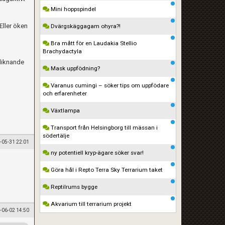
Mini hoppspindel
Eller öken
Dvärgskäggagam ohyra?!
Bra mått för en Laudakia Stellio
Brachydactyla
 liknande
Mask uppfödning?
Varanus cumingi – söker tips om uppfödare
och erfarenheter
Växtlampa
Transport från Helsingborg till mässan i
södertälje
-05-31 22:01
ny potentiell kryp-ägare söker svar!
Göra hål i Repto Terra Sky Terrarium taket
Reptilrums bygge
Akvarium till terrarium projekt
-06-02 14:50