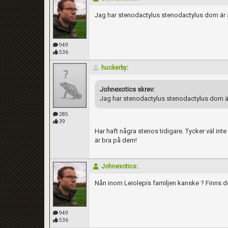
Jag har stenodactylus stenodactylus dom är a
949
536
huckerby
:
Johnexotics skrev:
Jag har stenodactylus stenodactylus dom är
285
39
Har haft några stenos tidigare. Tycker väl inte
är bra på dem!
Johnexotics
:
Nån inom Leiolepis familjen kanske ? Finns d
949
536