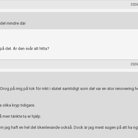
2026
 del mindre där
å det. Är den svår att hitta?
2026
år. Drog på mig på tok för mkt i slutet samtidigt som det var en stor renovering
 olika kryp tidigare.
 men tänkte ta er hjälp.
m jag haft en hel del ökenlevande också. Dock är jag mest sugen på att ha ng