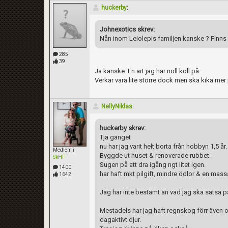
huckerby
:
Johnexotics skrev:
Nån inom Leiolepis familjen kanske ? Finns
285
39
Ja kanske. En art jag har noll koll på.
Verkar vara lite större dock men ska kika mer p
NellyNiklas
:
huckerby skrev:
Tja gänget
nu har jag varit helt borta från hobbyn 1,5 
Medlem i
Byggde ut huset & renoverade rubbet.
SkHF
Sugen på att dra igång ngt litet igen.
1400
har haft mkt pilgift, mindre ödlor & en massa
1642
Jag har inte bestämt än vad jag ska satsa på
Mestadels har jag haft regnskog förr även o
dagaktivt djur.