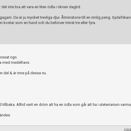
 det inte bra att vara en liten ödla i öknen dagtid.
am. De är ju mycket trevliga djur. Åtminstone till en rimlig peng. Sydafrikan
en kostar som en hund och du behöver minst tre eller fyra.
missat ngn.
ra med medelhavs.
 del & är inne på dessa nu.
d tillbaka. Alltid varit en dröm att ha en ödla som går att ha i uteterrarium varma
vändes.
2026