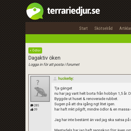
Start
Skötselråd
Artikla
« Ödlor
Dagaktiv öken
Logga in för att posta i forumet
huckerby
:
Tja gänget
nu har jag varit helt borta från hobbyn 1,5 år
Byggde ut huset & renoverade rubbet.
Sugen på att dra igång ngt litet igen.
285
har haft mkt pilgift, mindre ödlor & en massa o
39
Jag har inte bestämt än vad jag ska satsa på m
Mestadels har jag haft regnskog förr även om