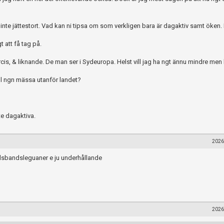
nte jättestort. Vad kan ni tipsa om som verkligen bara är dagaktiv samt öken. 
 att få tag på.
is, & liknande. De man ser i Sydeuropa. Helst vill jag ha ngt ännu mindre men
ill ngn mässa utanför landet?
nte dagaktiva.
2026
lsbandsleguaner e ju underhållande
2026