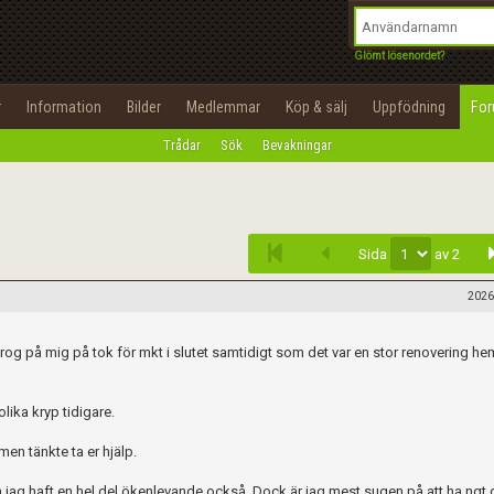
integritetspolicy
OK
Utför
Namn:
Begär nytt lösenord
Glömt lösenordet?
Tillbaka till förstasidan
Epost:
r
Information
Bilder
Medlemmar
Köp & sälj
Uppfödning
Fo
100%
Trådar
Sök
Bevakningar
Infoga
Användarnamn:
Lösenord:
Sida
av 2
Privacy Policy
Terms of Service
2026
Skapa konto
. Drog på mig på tok för mkt i slutet samtidigt som det var en stor renovering h
lika kryp tidigare.
en tänkte ta er hjälp.
 jag haft en hel del ökenlevande också. Dock är jag mest sugen på att ha ngt 