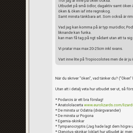
Tror jag är inne på öken också.
Utbudet på små ödlor, dagaktiv samt öken är 
öken & öken iaf inte regnskog.
Samt minsta tänkbara art. Som också är rimli
Vad jag kan komma på är typ murödlor, Podar
liknande kan funka.
kan man få tag på ngt sådant utan att ta sig
Vi pratar max max 20-25cm inkl svans.
Vart inne lite på Tropiocolotes men de är ju 
När du skriver "öken", vad tänker du? ("Öken"
Utan att i detalj veta hur utbudet ser ut, så för
* Podarcis är ett bra förslag!
* Anatololacerta
www.eurolizards.com/lizard
* De minsta ur Odatria (dvärgvarander)
* De minsta ur Pogona
* Egernia-skinkar
* Tympanocryptis (Jag hade lagt dem högre u
* Ctenotus-skinkar (oklart hur utbudet är, men