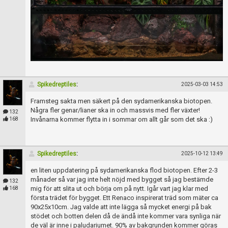
Spikedreptiles
:
2025-03-03 14:53
Framsteg sakta men säkert på den sydamerikanska biotopen.
Några fler genar/lianer ska in och massvis med fler växter!
132
Invånarna kommer flytta in i sommar om allt går som det ska :)
168
Spikedreptiles
:
2025-10-12 13:49
en liten uppdatering på sydamerikanska flod biotopen. Efter 2-3
månader så var jag inte helt nöjd med bygget så jag bestämde
132
mig för att slita ut och börja om på nytt. Igår vart jag klar med
168
första trädet för bygget. Ett Renaco inspirerat träd som mäter ca
90x25x10cm. Jag valde att inte lägga så mycket energi på bak
stödet och botten delen då de ändå inte kommer vara synliga när
de väl är inne i paludariumet. 90% av bakgrunden kommer göras