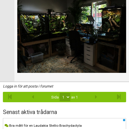
Logga in för att posta i forumet
Sida
av 1
Senast aktiva trådarna
Bra mått för en Laudakia Stellio Brachydactyla