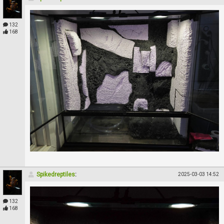
132
168
Spikedreptiles
:
2025-03-03 14:52
132
168