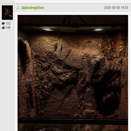
Spikedreptiles
:
2025-03-03 14:53
132
168