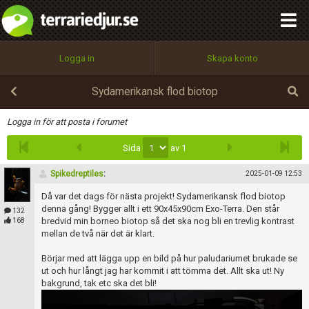
integritetspolicy
OK
Utför
Namn:
Begär nytt lösenord
Logga in
Skapa konto
Tillbaka till förstasidan
100%
Epost:
Sydamerikansk flod biotop
Infoga
Logga in för att posta i forumet
Sida
av 1
Användarnamn:
Spikedreptiles
:
2025-01-09 12:53
Då var det dags för nästa projekt! Sydamerikansk flod biotop
Lösenord:
denna gång! Bygger allt i ett 90x45x90cm Exo-Terra. Den står
132
bredvid min borneo biotop så det ska nog bli en trevlig kontrast
168
mellan de två när det är klart.
Börjar med att lägga upp en bild på hur paludariumet brukade se
Privacy Policy
ut och hur långt jag har kommit i att tömma det. Allt ska ut! Ny
Terms of Service
bakgrund, tak etc ska det bli!