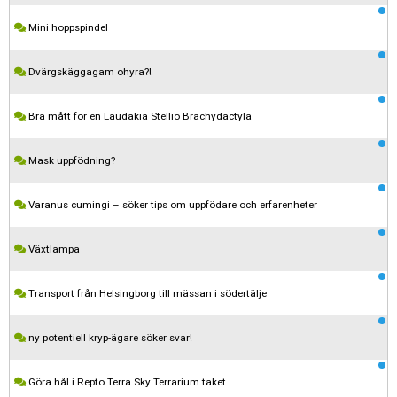
Mini hoppspindel
Dvärgskäggagam ohyra?!
Bra mått för en Laudakia Stellio Brachydactyla
Mask uppfödning?
Varanus cumingi – söker tips om uppfödare och erfarenheter
Växtlampa
Transport från Helsingborg till mässan i södertälje
ny potentiell kryp-ägare söker svar!
Kom ihåg att följa terrariedjur.se's regler när du postar i forumet.
Göra hål i Repto Terra Sky Terrarium taket
Spara