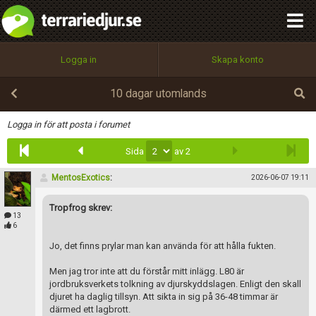
integritetspolicy
OK
Utför
Namn:
Begär nytt lösenord
Logga in
Skapa konto
Tillbaka till förstasidan
100%
Epost:
10 dagar utomlands
Infoga
Logga in för att posta i forumet
Sida
av 2
Användarnamn:
MentosExotics
:
2026-06-07 19:11
Tropfrog skrev:
Lösenord:
13
6
Jo, det finns prylar man kan använda för att hålla fukten.
Privacy Policy
Men jag tror inte att du förstår mitt inlägg. L80 är
Terms of Service
jordbruksverkets tolkning av djurskyddslagen. Enligt den skall
djuret ha daglig tillsyn. Att sikta in sig på 36-48 timmar är
därmed ett lagbrott.