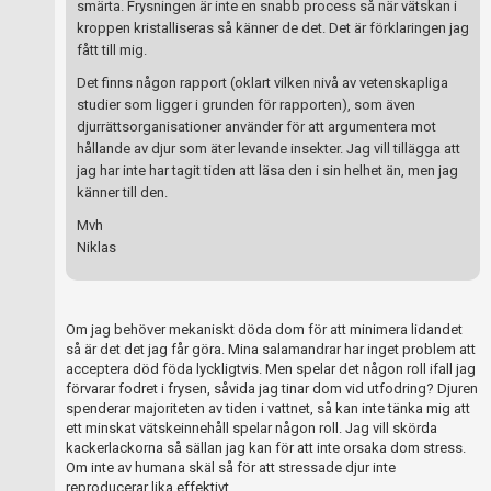
Skapa konto
smärta. Frysningen är inte en snabb process så när vätskan i
kroppen kristalliseras så känner de det. Det är förklaringen jag
fått till mig.
Det finns någon rapport (oklart vilken nivå av vetenskapliga
studier som ligger i grunden för rapporten), som även
djurrättsorganisationer använder för att argumentera mot
hållande av djur som äter levande insekter. Jag vill tillägga att
jag har inte har tagit tiden att läsa den i sin helhet än, men jag
känner till den.
Mvh
Niklas
Om jag behöver mekaniskt döda dom för att minimera lidandet
så är det det jag får göra. Mina salamandrar har inget problem att
acceptera död föda lyckligtvis. Men spelar det någon roll ifall jag
förvarar fodret i frysen, såvida jag tinar dom vid utfodring? Djuren
spenderar majoriteten av tiden i vattnet, så kan inte tänka mig att
ett minskat vätskeinnehåll spelar någon roll. Jag vill skörda
kackerlackorna så sällan jag kan för att inte orsaka dom stress.
Om inte av humana skäl så för att stressade djur inte
reproducerar lika effektivt