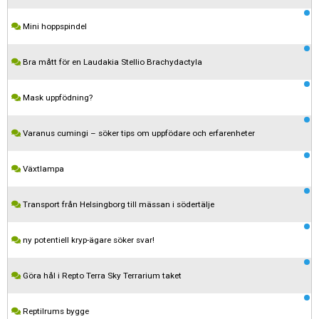
Mini hoppspindel
Bra mått för en Laudakia Stellio Brachydactyla
Mask uppfödning?
Varanus cumingi – söker tips om uppfödare och erfarenheter
Växtlampa
Transport från Helsingborg till mässan i södertälje
Kom ihåg att följa terrariedjur.se's regler när du postar i forumet.
ny potentiell kryp-ägare söker svar!
Spara
Göra hål i Repto Terra Sky Terrarium taket
Reptilrums bygge