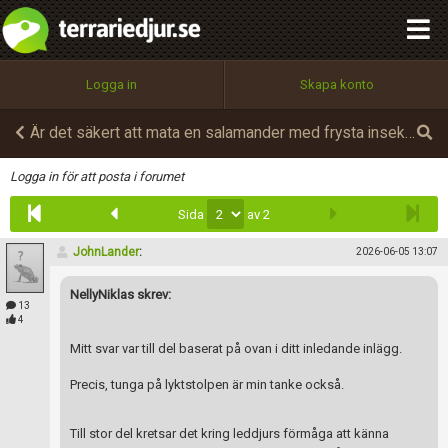
integritetspolicy
OK
Utför
Namn:
Begär nytt lösenord
Logga in
Skapa konto
Tillbaka till förstasidan
100%
Epost:
Är det säkert att mata en salamander med frysta insekter?
Infoga
Logga in för att posta i forumet
Sida
av 2
Användarnamn:
JohnLander
:
2026-06-05 13:07
NellyNiklas skrev:
Lösenord:
13
4
Mitt svar var till del baserat på ovan i ditt inledande inlägg.
Privacy Policy
Precis, tunga på lyktstolpen är min tanke också.
Terms of Service
Till stor del kretsar det kring leddjurs förmåga att känna