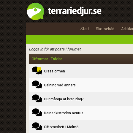
Kategori
Start
Skötselråd
Artikla
Rubrik
Text
Logga in för att posta i forumet
Giftormar - Trådar
Gissa ormen
Galning vad annars....
Hur många är kvar idag?
Deinagkistrodon acutus
Giftormsbett i Malmö