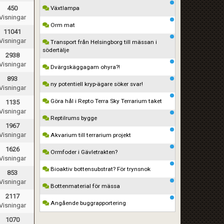
450
Växtlampa
Visningar
Orm mat
11041
Visningar
Transport från Helsingborg till mässan i
södertälje
2938
Visningar
Dvärgskäggagam ohyra?!
893
ny potentiell kryp-ägare söker svar!
Visningar
Göra hål i Repto Terra Sky Terrarium taket
1135
Visningar
Reptilrums bygge
1967
Visningar
Akvarium till terrarium projekt
1626
Ormfoder i Gävletrakten?
Visningar
Bioaktiv bottensubstrat? För trynsnok
853
Visningar
Bottenmaterial för mässa
2117
Angående buggrapportering
Visningar
1070