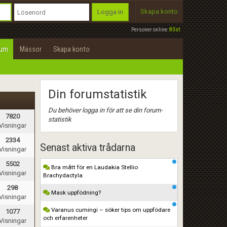
Skapa konto
Logga in
Personer online:
83st
rum
Mässor
Skapa konto
Din forumstatistik
Du behöver logga in för att se din forum-
7820
statistik
Visningar
2334
Senast aktiva trådarna
Visningar
5502
Bra mått för en Laudakia Stellio
Visningar
Brachydactyla
298
Mask uppfödning?
Visningar
Varanus cumingi – söker tips om uppfödare
1077
och erfarenheter
Visningar