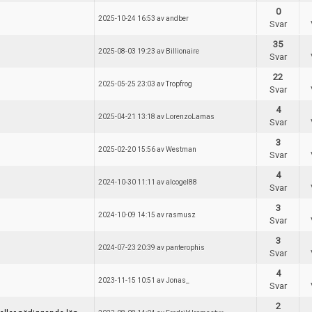
0
2025-10-24 16:53 av andber
Svar
35
2025-08-03 19:23 av Billionaire
Svar
22
2025-05-25 23:03 av Tropfrog
Svar
Skapa tråd
4
2025-04-21 13:18 av LorenzoLamas
Svar
3
2025-02-20 15:56 av Westman
Svar
4
2024-10-30 11:11 av alcogel88
Svar
3
2024-10-09 14:15 av rasmusz
Svar
3
2024-07-23 20:39 av panterophis
Svar
4
2023-11-15 10:51 av Jonas_
Svar
2