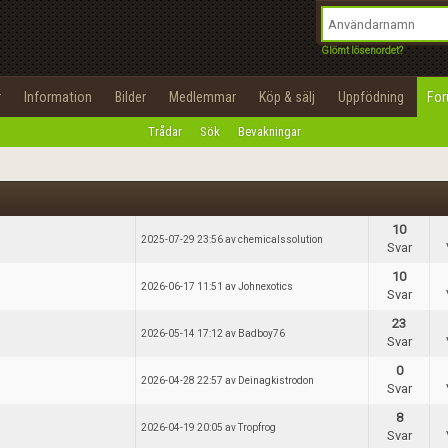
integritetspolicy
OK
Utför
Namn:
Begär nytt lösenord
Glömt lösenordet?
Tillbaka till förstasidan
Epost:
r
Information
Bilder
Medlemmar
Köp & sälj
Uppfödning
Fo
100%
Trådar
Sök
Bevakningar
Användarnamn:
Lösenord:
10
Privacy Policy
2025-07-29 23:56 av chemicalssolution
Svar
Terms of Service
10
2026-06-17 11:51 av Johnexotics
Svar
Skapa konto
23
2026-05-14 17:12 av Badboy76
Svar
0
2026-04-28 22:57 av Deinagkistrodon
Svar
8
2026-04-19 20:05 av Tropfrog
Svar