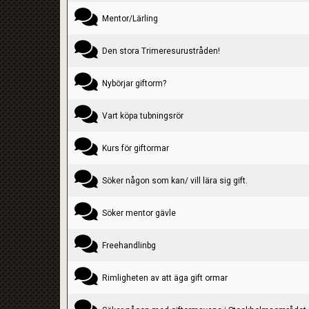
Mentor/Lärling
Den stora Trimeresurustråden!
Nybörjar giftorm?
Vart köpa tubningsrör
Kurs för giftormar
Söker någon som kan/ vill lära sig gift.
Söker mentor gävle
Freehandlinbg
Rimligheten av att äga gift ormar