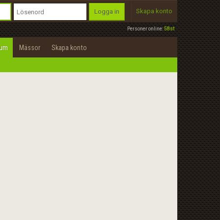
Skapa konto
Logga in
Personer online:
58st
rum
Mässor
Skapa konto