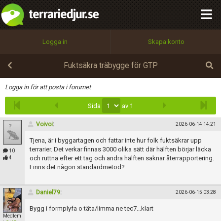
integritetspolicy
OK
Utför
Namn:
Begär nytt lösenord
Logga in
Skapa konto
Tillbaka till förstasidan
100%
Epost:
Fuktsäkra träbygge för GTP
Infoga
Logga in för att posta i forumet
Sida
av 1
Användarnamn:
Voivoi
:
2026-06-14 14:21
Tjena, är i byggartagen och fattar inte hur folk fuktsäkrar upp
Lösenord:
terrarier. Det verkar finnas 3000 olika sätt där hälften börjar läcka
10
och ruttna efter ett tag och andra hälften saknar återrapportering.
4
Finns det någon standardmetod?
Privacy Policy
Daniel79
:
2026-06-15 03:28
Terms of Service
Bygg i formplyfa o täta/limma ne tec7...klart
Medlem