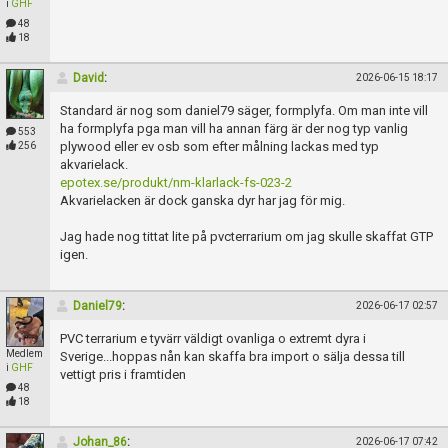
Skapa konto
i
GHF
48
18
David
:
2026-06-15 18:17
Standard är nog som daniel79 säger, formplyfa. Om man inte vill
ha formplyfa pga man vill ha annan färg är der nog typ vanlig
553
plywood eller ev osb som efter målning lackas med typ
256
akvarielack.
epotex.se/produkt/nm-klarlack-fs-023-2
Akvarielacken är dock ganska dyr har jag för mig.
Jag hade nog tittat lite på pvcterrarium om jag skulle skaffat GTP
igen.
Daniel79
:
2026-06-17 02:57
PVC terrarium e tyvärr väldigt ovanliga o extremt dyra i
Medlem
Sverige...hoppas nån kan skaffa bra import o sälja dessa till
i
GHF
vettigt pris i framtiden
48
18
Johan_86
:
2026-06-17 07:42