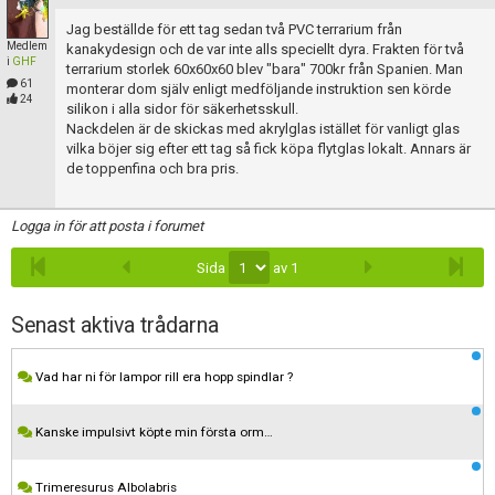
Jag beställde för ett tag sedan två PVC terrarium från
Medlem
kanakydesign och de var inte alls speciellt dyra. Frakten för två
i
GHF
terrarium storlek 60x60x60 blev "bara" 700kr från Spanien. Man
61
monterar dom själv enligt medföljande instruktion sen körde
24
silikon i alla sidor för säkerhetsskull.
Nackdelen är de skickas med akrylglas istället för vanligt glas
vilka böjer sig efter ett tag så fick köpa flytglas lokalt. Annars är
de toppenfina och bra pris.
Logga in för att posta i forumet
Sida
av 1
Senast aktiva trådarna
Vad har ni för lampor rill era hopp spindlar ?
Kanske impulsivt köpte min första orm…
Trimeresurus Albolabris