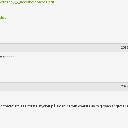
nfobroschyr_-_landskoldpadda.pdf
adda
2026
mmar ????
2026
när du postar i forumet.
rmativt att läsa första stycket på sidan 4 i den översta av mig ovan angivna lä
Spara