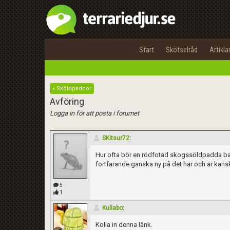
Start
Skötselråd
Artikla
« Sköldpaddor
Avföring
Logga in för att posta i forumet
SKitsur72
:
Hur ofta bör en rödfotad skogssöldpadda bajsa
fortfarande ganska ny på det här och är kanske
5
1
Kullabo
:
Kolla in denna länk.