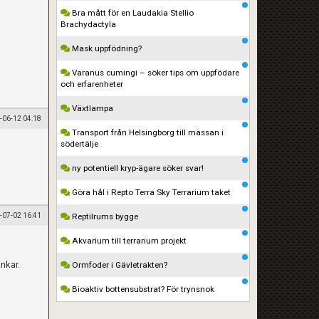
Bra mått för en Laudakia Stellio
Brachydactyla
Mask uppfödning?
Varanus cumingi – söker tips om uppfödare
och erfarenheter
Växtlampa
-06-12 04:18
Transport från Helsingborg till mässan i
södertälje
ny potentiell kryp-ägare söker svar!
Göra hål i Repto Terra Sky Terrarium taket
-07-02 16:41
Reptilrums bygge
Akvarium till terrarium projekt
nkar.
Ormfoder i Gävletrakten?
Bioaktiv bottensubstrat? För trynsnok