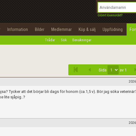
integritetspolicy
OK
Utför
Namn:
Begär nytt lösenord
Glömt lösenordet?
Tillbaka till förstasidan
Epost:
r
Information
Bilder
Medlemmar
Köp & sälj
Uppfödning
Fo
100%
Trådar
Sök
Bevakningar
Infoga
Användarnamn:
Lösenord:
Sida
av 1
Privacy Policy
Terms of Service
2026
? Tycker att det börjar bli dags för honom (ca.1,5 v). Bör jag söka veterinär
Skapa konto
 lite sjåpig..?
2026