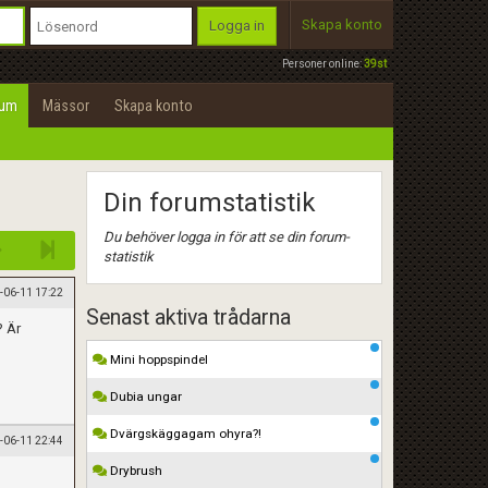
Skapa konto
Logga in
Personer online:
39st
rum
Mässor
Skapa konto
Din forumstatistik
Du behöver logga in för att se din forum-
statistik
-06-11 17:22
Senast aktiva trådarna
? Är
Mini hoppspindel
Dubia ungar
Dvärgskäggagam ohyra?!
-06-11 22:44
Drybrush