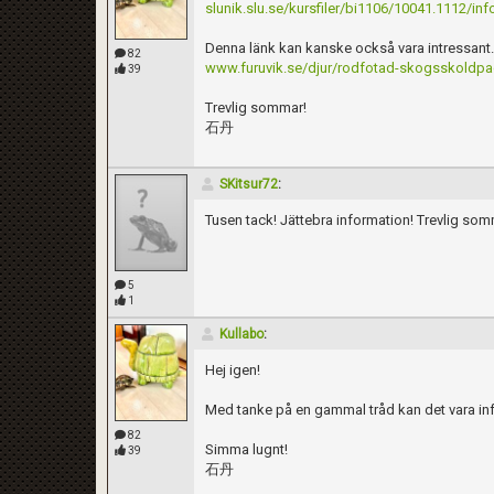
slunik.slu.se/kursfiler/bi1106/10041.1112/i
Denna länk kan kanske också vara intressant.
82
www.furuvik.se/djur/rodfotad-skogsskoldp
39
Trevlig sommar!
石丹
SKitsur72
:
Tusen tack! Jättebra information! Trevlig so
5
1
Kullabo
:
Hej igen!
Kom ihåg att följa terrariedjur.se's regler 
Med tanke på en gammal tråd kan det vara info
82
Simma lugnt!
39
石丹