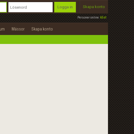
Skapa konto
Logga in
Personer online:
65st
rum
Mässor
Skapa konto