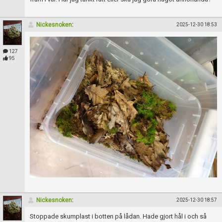
Skapa konto
Nickesnoken
:
2025-12-30 18:53
127
95
Nickesnoken
:
2025-12-30 18:57
Stoppade skumplast i botten på lådan. Hade gjort hål i och så