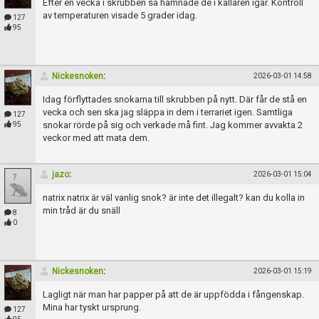
Efter en vecka i skrubben så hamnade de i källaren igår. Kontroll
av temperaturen visade 5 grader idag.
127
95
Nickesnoken
:
2026-03-01 14:58
Idag förflyttades snokarna till skrubben på nytt. Där får de stå en
vecka och sen ska jag släppa in dem i terrariet igen. Samtliga
127
snokar rörde på sig och verkade må fint. Jag kommer avvakta 2
95
veckor med att mata dem.
jazo
:
2026-03-01 15:04
natrix natrix är väl vanlig snok? är inte det illegalt? kan du kolla in
min tråd är du snäll
8
0
Nickesnoken
:
2026-03-01 15:19
Lagligt när man har papper på att de är uppfödda i fångenskap.
Mina har tyskt ursprung.
127