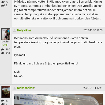
fyllde jag på med vatten i höjd med skumplast.. Sen en blandning
127
av mossa, vitmossa ormbunksblad och eklöv. Den yttre lådan har
95
jag för att temperaturskillnader skall jämnas ut om det skulle
variera i temp. Jag ska mäta upp tempen på båda mina ställen
och därefter ska en vattenskål och ormarna i burken den 12e jan.
NellyNiklas
:
2025-12-30 19:09
Det känns som du har koll på situationen. Jämn och fin
Medlem
temperatursänkning. Jag har inga invändningar mot din beskrivna
i
SkHF
plan.
1400
1642
Lycka till!
Får du ungar på dessa är jag en potentiell kund!
Mvh
Niklas
Nickesnoken
:
2026-01-11 17:41
127
95