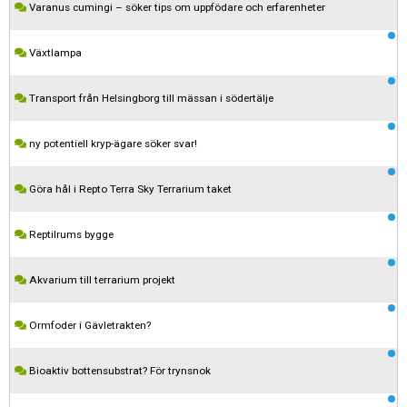
Varanus cumingi – söker tips om uppfödare och erfarenheter
Växtlampa
Transport från Helsingborg till mässan i södertälje
ny potentiell kryp-ägare söker svar!
Göra hål i Repto Terra Sky Terrarium taket
Reptilrums bygge
Akvarium till terrarium projekt
Kom ihåg att följa terrariedjur.se's regler när du postar i forumet.
Ormfoder i Gävletrakten?
Spara
Bioaktiv bottensubstrat? För trynsnok