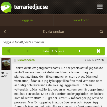
integritetspolicy
OK
Utför
Namn:
Begär nytt lösenord
Logga in
Skapa konto
Tillbaka till förstasidan
100%
Epost:
Dvala snokar
Infoga
Logga in för att posta i forumet
Sida
av 2
Användarnamn:
Nickesnoken
:
2025-12-22 23:43
Tänkte dvala ett gäng natrix natrix. De har precis ätit så jag tänkte
Lösenord:
vänta 3 veckor innan så de hinner tömma tarmen.. Jag har
127
planerat att lägga dem tillsammans i en större plastlåda med
95
ventilation, lådan ska jag fylla upp till hälften med vitmossa som
är fuktig och resterande del ska jag lägga halm i.. och en
vattenskål. Lådan ställer jag sedan in i ett rum som är ouppvärmt i
Privacy Policy
mitt hus i en vecka 12-15 och därefter ställer jag lådan i en källare
Terms of Service
som håller frostfritt.. 1-8 grader.. efter 1-2 månad gör jag omvänd
process. Min förhoppning är att de överlever och lägger ägg
fram i vår. Har jag tänkt rätt eller ska jag göra något annorlunda?