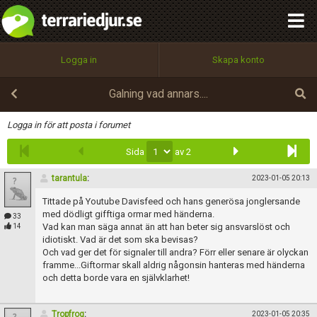
integritetspolicy
OK
Utför
Namn:
Begär nytt lösenord
Logga in
Skapa konto
Tillbaka till förstasidan
100%
Epost:
Galning vad annars....
Infoga
Logga in för att posta i forumet
Sida
av 2
Användarnamn:
tarantula
:
2023-01-05 20:13
Tittade på Youtube Davisfeed och hans generösa jonglersande
Lösenord:
med dödligt gifftiga ormar med händerna.
33
Vad kan man säga annat än att han beter sig ansvarslöst och
14
idiotiskt. Vad är det som ska bevisas?
Och vad ger det för signaler till andra? Förr eller senare är olyckan
framme...Giftormar skall aldrig någonsin hanteras med händerna
Privacy Policy
och detta borde vara en självklarhet!
Terms of Service
Tropfrog
:
2023-01-05 20:35