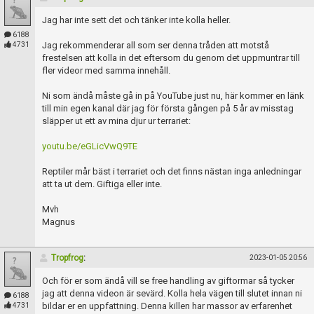
Skapa konto
Jag har inte sett det och tänker inte kolla heller.
6188
Jag rekommenderar all som ser denna tråden att motstå
4731
frestelsen att kolla in det eftersom du genom det uppmuntrar till
fler videor med samma innehåll.
Ni som ändå måste gå in på YouTube just nu, här kommer en länk
till min egen kanal där jag för första gången på 5 år av misstag
släpper ut ett av mina djur ur terrariet:
youtu.be/eGLicVwQ9TE
Reptiler mår bäst i terrariet och det finns nästan inga anledningar
att ta ut dem. Giftiga eller inte.
Mvh
Magnus
Tropfrog
:
2023-01-05 20:56
Och för er som ändå vill se free handling av giftormar så tycker
jag att denna videon är sevärd. Kolla hela vägen till slutet innan ni
6188
bildar er en uppfattning. Denna killen har massor av erfarenhet
4731