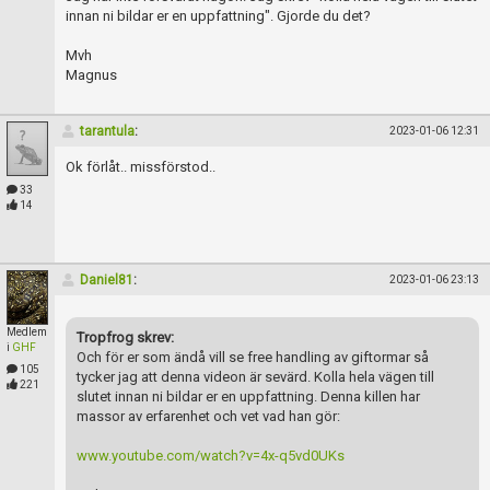
innan ni bildar er en uppfattning". Gjorde du det?
Mvh
Magnus
tarantula
:
2023-01-06 12:31
Ok förlåt.. missförstod..
33
14
Daniel81
:
2023-01-06 23:13
Medlem
Tropfrog skrev:
i
GHF
Och för er som ändå vill se free handling av giftormar så
105
tycker jag att denna videon är sevärd. Kolla hela vägen till
221
slutet innan ni bildar er en uppfattning. Denna killen har
massor av erfarenhet och vet vad han gör:
www.youtube.com/watch?v=4x-q5vd0UKs