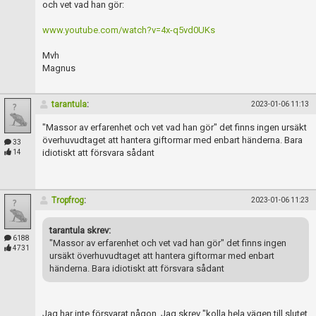
och vet vad han gör:
www.youtube.com/watch?v=4x-q5vd0UKs
Mvh
Magnus
tarantula
:
2023-01-06 11:13
"Massor av erfarenhet och vet vad han gör" det finns ingen ursäkt
överhuvudtaget att hantera giftormar med enbart händerna. Bara
33
idiotiskt att försvara sådant
14
Tropfrog
:
2023-01-06 11:23
tarantula skrev:
6188
"Massor av erfarenhet och vet vad han gör" det finns ingen
4731
ursäkt överhuvudtaget att hantera giftormar med enbart
händerna. Bara idiotiskt att försvara sådant
Jag har inte försvarat någon. Jag skrev "kolla hela vägen till slutet