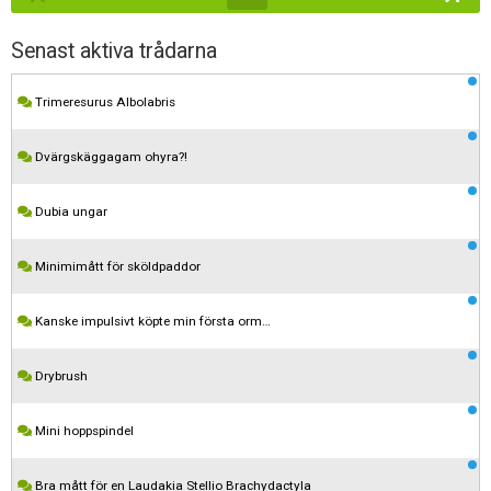
Senast aktiva trådarna
Trimeresurus Albolabris
Dvärgskäggagam ohyra?!
Dubia ungar
Minimimått för sköldpaddor
Kanske impulsivt köpte min första orm…
Drybrush
Mini hoppspindel
Bra mått för en Laudakia Stellio Brachydactyla