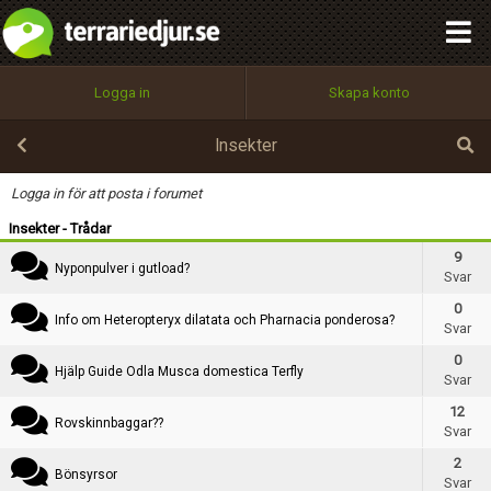
integritetspolicy
OK
Kategori
Utför
Namn:
Begär nytt lösenord
Logga in
Skapa konto
Tillbaka till förstasidan
Rubrik
100%
Epost:
Insekter
Text
Logga in för att posta i forumet
Insekter - Trådar
Användarnamn:
9
Nyponpulver i gutload?
Svar
0
Info om Heteropteryx dilatata och Pharnacia ponderosa?
Svar
Lösenord:
0
Hjälp Guide Odla Musca domestica Terfly
Svar
12
Privacy Policy
Rovskinnbaggar??
Svar
Terms of Service
2
Bönsyrsor
Svar