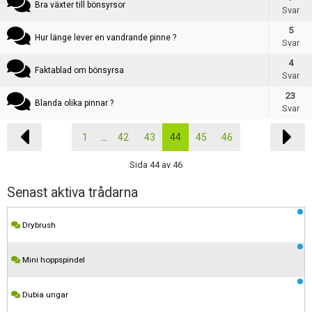
Bra växter till bönsyrsor
Svar
5
Hur länge lever en vandrande pinne ?
Svar
4
Faktablad om bönsyrsa
Svar
23
Blanda olika pinnar ?
Svar
1
...
42
43
44
45
46
Sida 44 av 46
Senast aktiva trådarna
Drybrush
Mini hoppspindel
Dubia ungar