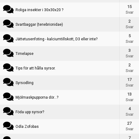
Skapa konto
15
Roliga insekter i 30x30x20 ?
Svar
2
Svartbaggar (tenebrionidae)
Svar
5
Jättetusenfoting - kalciumtillskott, D3 eller inte?
Svar
Skapa tråd
3
Timelapse
Svar
2
Tips för att hålla syrsor.
Svar
17
Syrsodling
Svar
13
Mjölmaskpupporna dör...?
Svar
4
Föda upp syrsor?
Svar
27
Odla Zofobas
Svar
7