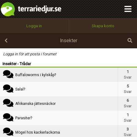
integritetspolicy
OK
Kategori
Utför
Namn:
Begär nytt lösenord
Logga in
Skapa konto
Tillbaka till förstasidan
Rubrik
100%
Epost:
Insekter
Text
Logga in för att posta i forumet
Insekter - Trådar
Användarnamn:
1
Buffaloworms i kylskåp?
Svar
5
Salal?
Svar
Lösenord:
6
Afrikanska jättesnäckor
Svar
1
Privacy Policy
Parasiter?
Svar
Terms of Service
3
Mögel hos kackerlackorna
Svar