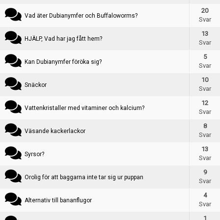
Skapa konto
20
Vad äter Dubianymfer och Buffaloworms?
Svar
13
HJÄLP, Vad har jag fått hem?
Svar
5
Kan Dubianymfer föröka sig?
Svar
Skapa tråd
10
Snäckor
Svar
12
Vattenkristaller med vitaminer och kalcium?
Svar
8
Väsande kackerlackor
Svar
13
Syrsor?
Svar
9
Orolig för att baggarna inte tar sig ur puppan
Svar
4
Alternativ till bananflugor
Svar
1