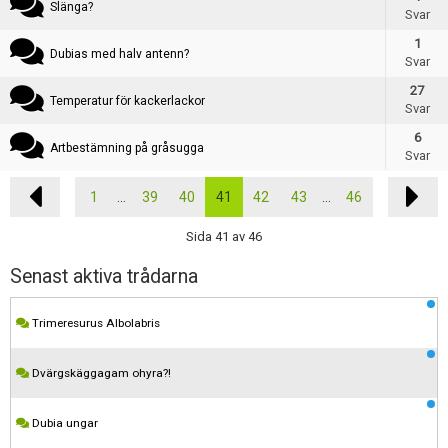
Slänga?
Svar
1
Dubias med halv antenn?
Svar
27
Temperatur för kackerlackor
Svar
6
Artbestämning på gråsugga
Svar
1
...
39
40
41
42
43
...
46
Sida 41 av 46
Senast aktiva trådarna
Trimeresurus Albolabris
Dvärgskäggagam ohyra?!
Dubia ungar