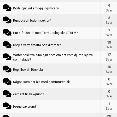
Skapa konto
9
Döda djur vid smugglingsförsök
Svar
5
Ruccola till foderinsekter?
Svar
1
Hur står det till med Terrazoologiska STHLM?
Svar
Skapa tråd
10
Koppla värmematta och dimmer?
Svar
17
Varför beskriva sina djur som om det vore djuren själva
Svar
som talade?
15
Reptilbok till förskola
Svar
0
Någon som har åkt med hammturen.dk
Svar
0
cement till bakgrund?
Svar
1
bygga bakgrund
Svar
20