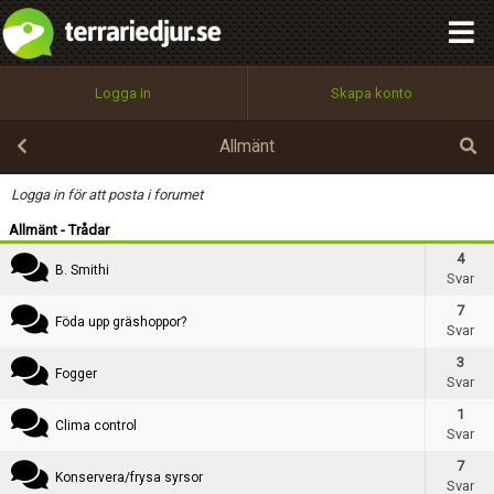
integritetspolicy
OK
Kategori
Utför
Namn:
Begär nytt lösenord
Logga in
Skapa konto
Tillbaka till förstasidan
Rubrik
100%
Epost:
Allmänt
Text
Logga in för att posta i forumet
Allmänt - Trådar
Användarnamn:
4
B. Smithi
Svar
7
Föda upp gräshoppor?
Svar
Lösenord:
3
Fogger
Svar
1
Privacy Policy
Clima control
Svar
Terms of Service
7
Konservera/frysa syrsor
Svar