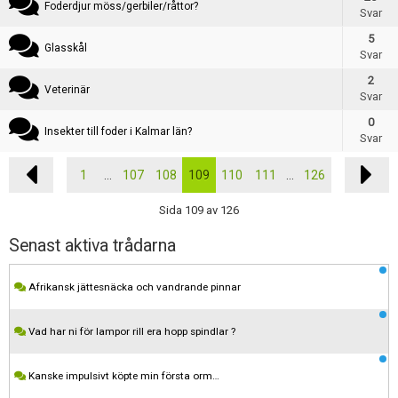
Foderdjur möss/gerbiler/råttor?
Svar
5
Glasskål
Svar
2
Veterinär
Svar
0
Insekter till foder i Kalmar län?
Svar
1
...
107
108
109
110
111
...
126
Sida 109 av 126
Senast aktiva trådarna
Afrikansk jättesnäcka och vandrande pinnar
Vad har ni för lampor rill era hopp spindlar ?
Kanske impulsivt köpte min första orm…