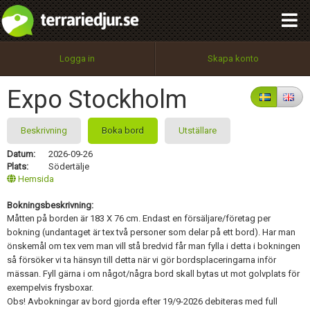
integritetspolicy
OK
Utför
Namn:
Begär nytt lösenord
Logga in
Skapa konto
Tillbaka till förstasidan
100%
Epost:
Expo Stockholm
Beskrivning
Boka bord
Utställare
Användarnamn:
Datum:
2026-09-26
Plats:
Södertälje
Hemsida
Bokningsbeskrivning:
Lösenord:
OK, stäng
Måtten på borden är 183 X 76 cm. Endast en försäljare/företag per
bokning (undantaget är tex två personer som delar på ett bord). Har man
önskemål om tex vem man vill stå bredvid får man fylla i detta i bokningen
så försöker vi ta hänsyn till detta när vi gör bordsplaceringarna inför
Privacy Policy
mässan. Fyll gärna i om något/några bord skall bytas ut mot golvplats för
Terms of Service
exempelvis frysboxar.
Obs! Avbokningar av bord gjorda efter 19/9-2026 debiteras med full