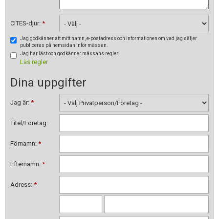
CITES-djur:
*
Jag godkänner att mitt namn, e-postadress och informationen om vad jag säljer
publiceras på hemsidan inför mässan.
Jag har läst och godkänner mässans regler.
Läs regler
Dina uppgifter
Jag är:
*
Titel/Företag:
Förnamn:
*
Efternamn:
*
Adress:
*