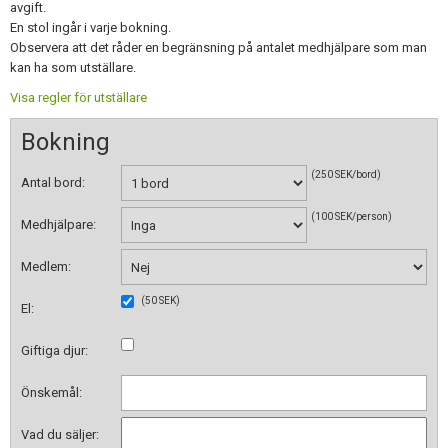
Skapa konto
avgift.
En stol ingår i varje bokning.
Observera att det råder en begränsning på antalet medhjälpare som man
kan ha som utställare.
Visa regler för utställare
Bokning
(
250
SEK/bord)
Antal bord:
(
100
SEK/person)
Medhjälpare:
Medlem:
(
50
SEK)
El:
Giftiga djur:
Önskemål:
Vad du säljer: