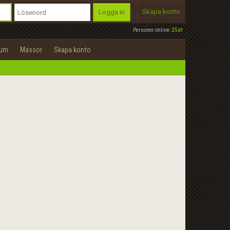
Skapa konto
Logga in
Personer online:
25st
rum
Mässor
Skapa konto