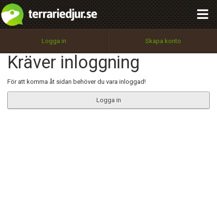
integritetspolicy
OK
Utför
Namn:
Begär nytt lösenord
Logga in
Skapa konto
Tillbaka till förstasidan
Kräver inloggning
100%
Epost:
För att komma åt sidan behöver du vara inloggad!
Logga in
Användarnamn:
Lösenord:
Privacy Policy
Terms of Service