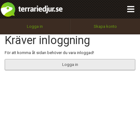
integritetspolicy
OK
Utför
Namn:
Begär nytt lösenord
Logga in
Skapa konto
Tillbaka till förstasidan
Kräver inloggning
100%
Epost:
För att komma åt sidan behöver du vara inloggad!
Logga in
Användarnamn:
Lösenord:
Privacy Policy
Terms of Service