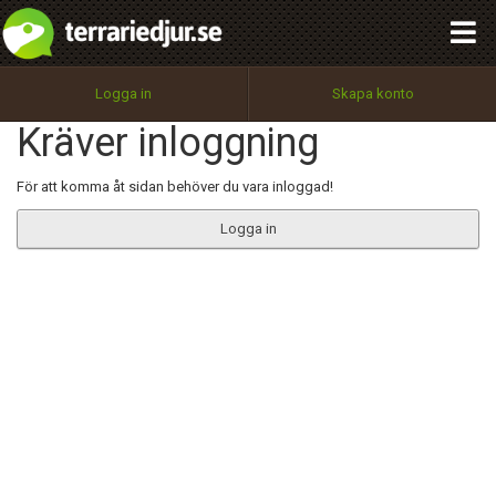
integritetspolicy
OK
Utför
Namn:
Begär nytt lösenord
Logga in
Skapa konto
Tillbaka till förstasidan
Kräver inloggning
100%
Epost:
För att komma åt sidan behöver du vara inloggad!
Logga in
Användarnamn:
Lösenord:
Privacy Policy
Terms of Service