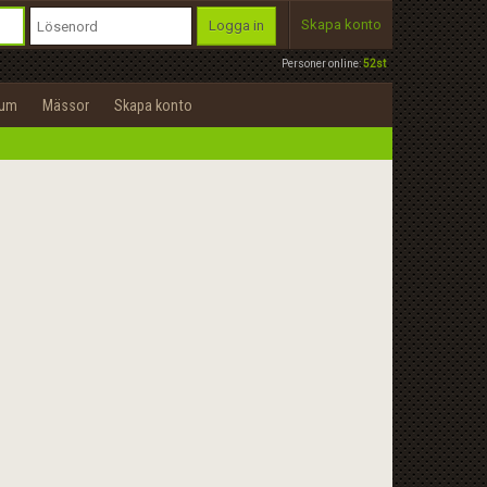
Skapa konto
Logga in
Personer online:
52st
rum
Mässor
Skapa konto