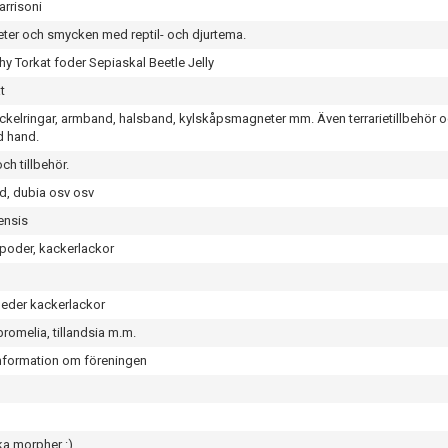
arrisoni
eter och smycken med reptil- och djurtema.
y Torkat foder Sepiaskal Beetle Jelly
t
nyckelringar, armband, halsband, kylskåpsmagneter mm. Även terrarietillbehör 
d hand.
ch tillbehör.
gd, dubia osv osv
ensis
opoder, kackerlackor
peder kackerlackor
bromelia, tillandsia m.m.
information om föreningen
ka morpher :)