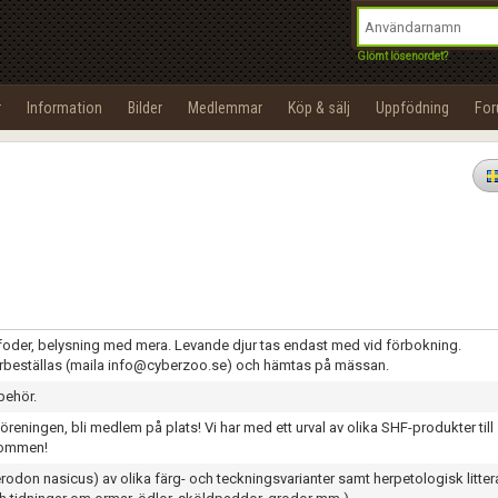
integritetspolicy
OK
Utför
Namn:
Begär nytt lösenord
Glömt lösenordet?
Tillbaka till förstasidan
Epost:
r
Information
Bilder
Medlemmar
Köp & sälj
Uppfödning
Fo
100%
Användarnamn:
Lösenord:
Privacy Policy
Terms of Service
Skapa konto
r, foder, belysning med mera. Levande djur tas endast med vid förbokning.
örbeställas (maila info@cyberzoo.se) och hämtas på mässan.
lbehör.
reningen, bli medlem på plats! Vi har med ett urval av olika SHF-produkter till
lkommen!
rodon nasicus) av olika färg- och teckningsvarianter samt herpetologisk litter