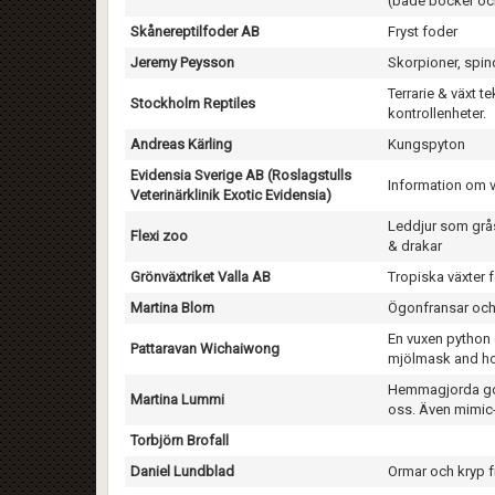
(både böcker och
Skånereptilfoder AB
Fryst foder
Jeremy Peysson
Skorpioner, spind
Terrarie & växt 
Stockholm Reptiles
kontrollenheter.
Andreas Kärling
Kungspyton
Evidensia Sverige AB (Roslagstulls
Information om ve
Veterinärklinik Exotic Evidensia)
Leddjur som grås
Flexi zoo
& drakar
Grönväxtriket Valla AB
Tropiska växter 
Martina Blom
Ögonfransar och
En vuxen python 
Pattaravan Wichaiwong
mjölmask and hop
Hemmagjorda god
Martina Lummi
oss. Även mimic-k
Torbjörn Brofall
Daniel Lundblad
Ormar och kryp 