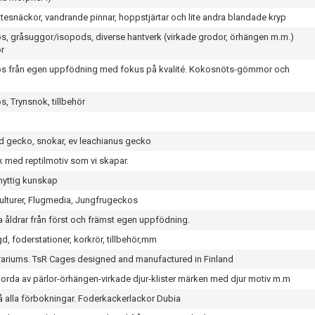
ättesnäckor, vandrande pinnar, hoppstjärtar och lite andra blandade kryp
, gråsuggor/isopods, diverse hantverk (virkade grodor, örhängen m.m.)
ör
 från egen uppfödning med fokus på kvalité. Kokosnöts-gömmor och
 Trynsnok, tillbehör
ed gecko, snokar, ev leachianus gecko
ck med reptilmotiv som vi skapar.
nyttig kunskap
ulturer, Flugmedia, Jungfrugeckos
ka åldrar från först och främst egen uppfödning.
d, foderstationer, korkrör, tillbehör,mm
rariums. TsR Cages designed and manufactured in Finland
jorda av pärlor-örhängen-virkade djur-klister märken med djur motiv m.m
 alla förbokningar. Foderkackerlackor Dubia