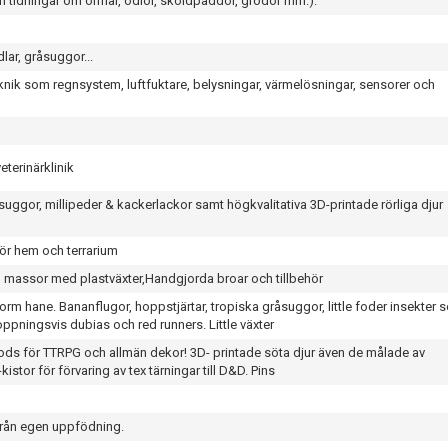
 tidningar om ormar, ödlor, sköldpaddor, grodor mm.).
lar, gråsuggor...
teknik som regnsystem, luftfuktare, belysningar, värmelösningar, sensorer och
terinärklinik
uggor, millipeder & kackerlackor samt högkvalitativa 3D-printade rörliga djur
för hem och terrarium
 massor med plastväxter,Handgjorda broar och tillbehör
orm hane. Bananflugor, hoppstjärtar, tropiska gråsuggor, little foder insekter 
pningsvis dubias och red runners. Little växter
s för TTRPG och allmän dekor! 3D- printade söta djur även de målade av
istor för förvaring av tex tärningar till D&D. Pins
från egen uppfödning.