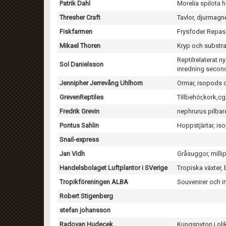
Patrik Dahl
Morelia spilota h
Thresher Craft
Tavlor, djurmagn
Fiskfarmen
Frysfoder Repash
Mikael Thoren
Kryp och substra
Reptilrelaterat 
Sol Danielsson
inredning secon
Jennipher Jerrevång Uhlhorn
Ormar, isopods o
GrevenReptiles
Tillbehör,kork,c
Fredrik Grevin
nephrurus pilbar
Pontus Sahlin
Hoppstjärtar, is
Snail-express
Jan Vidh
Gråsuggor, milli
Handelsbolaget Luftplantor i SVerige
Tropiska växter, 
Tropikföreningen ALBA
Souvenirer och 
Robert Stigenberg
stefan johansson
Radovan Hudecek
Kungspyton i oli