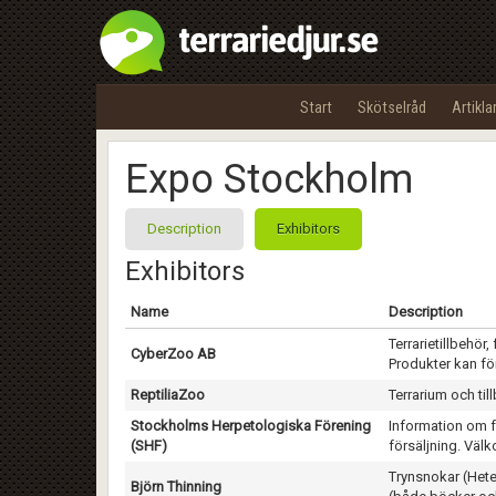
Start
Skötselråd
Artikla
Expo Stockholm
Description
Exhibitors
Exhibitors
Name
Description
Terrarietillbehö
CyberZoo AB
Produkter kan f
ReptiliaZoo
Terrarium och til
Stockholms Herpetologiska Förening
Information om fö
(SHF)
försäljning. Vä
Trynsnokar (Hete
Björn Thinning