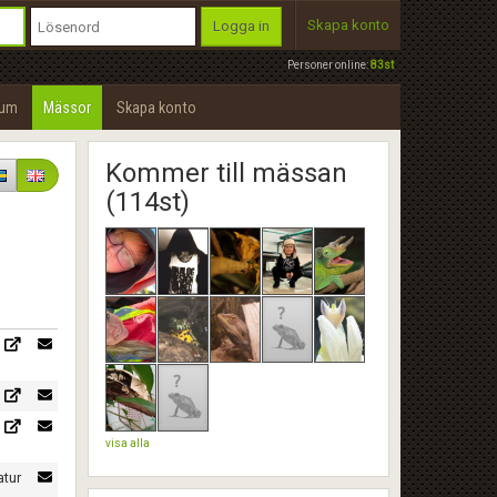
Skapa konto
Logga in
Personer online:
83st
rum
Mässor
Skapa konto
Kommer till mässan
(114st)
visa alla
atur