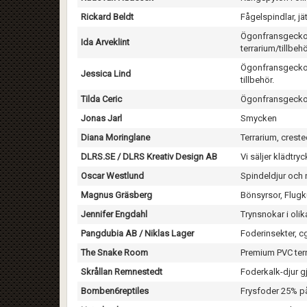
Rickard Beldt
Fågelspindlar, j
Ögonfransgeckos
Ida Arveklint
terrarium/tillbeh
Ögonfransgeckos
Jessica Lind
tillbehör.
Tilda Ceric
Ögonfransgeckos,
Jonas Jarl
Smycken
Diana Moringlane
Terrarium, crest
DLRS.SE / DLRS Kreativ Design AB
Vi säljer klädtry
Oscar Westlund
Spindeldjur och 
Magnus Gräsberg
Bönsyrsor, Flugk
Jennifer Engdahl
Trynsnokar i oli
Pangdubia AB / Niklas Lager
Foderinsekter, cg
The Snake Room
Premium PVC ter
Skrållan Remnestedt
Foderkalk-djur g
Bomben6reptiles
Frysfoder 25% på