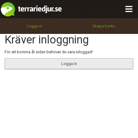
integritetspolicy
OK
Utför
Namn:
Begär nytt lösenord
Logga in
Skapa konto
Tillbaka till förstasidan
Kräver inloggning
100%
Epost:
För att komma åt sidan behöver du vara inloggad!
Logga in
Användarnamn:
Lösenord:
Privacy Policy
Terms of Service