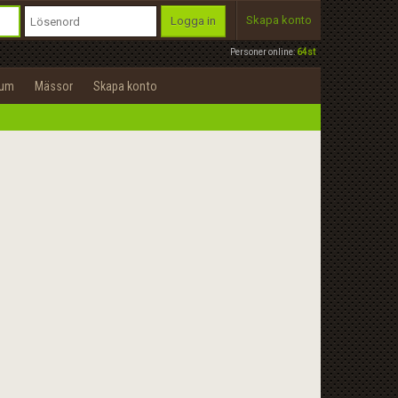
Skapa konto
Logga in
Personer online:
64st
rum
Mässor
Skapa konto