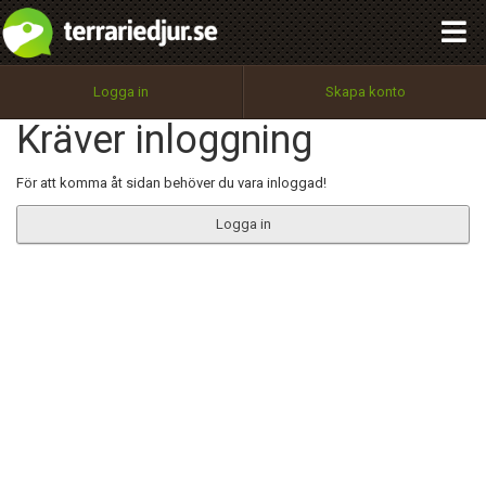
integritetspolicy
OK
Utför
Namn:
Begär nytt lösenord
Logga in
Skapa konto
Tillbaka till förstasidan
Kräver inloggning
100%
Epost:
För att komma åt sidan behöver du vara inloggad!
Logga in
Användarnamn:
Lösenord:
Privacy Policy
Terms of Service