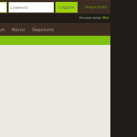
Skapa konto
Logga in
Personer online:
38st
rum
Mässor
Skapa konto