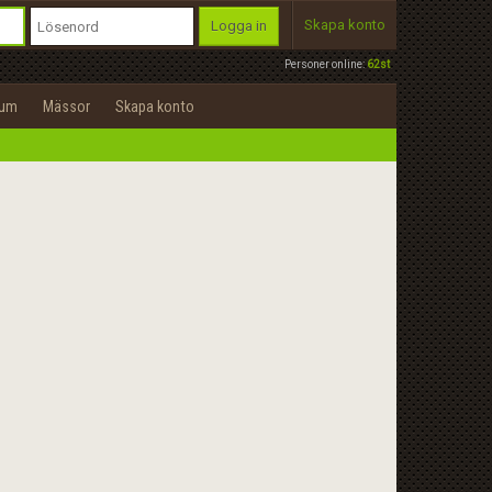
Skapa konto
Logga in
Personer online:
62st
rum
Mässor
Skapa konto