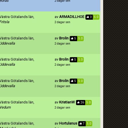
Borås
2 dagar sen
Västra Götalands län,
av
ARMADILLHOE
3
5.0
Fritsla
2 dagar sen
Västra Götalands län,
av
Brolin
5
5.0
Uddevalla
2 dagar sen
Västra Götalands län,
av
Brolin
5
5.0
Uddevalla
2 dagar sen
Västra Götalands län,
av
Brolin
5
5.0
Uddevalla
2 dagar sen
Västra Götalands län,
av
KristianW
26
5.0
Vedum
2 dagar sen
Västra Götalands län,
av
Hortulanus
7
5.0