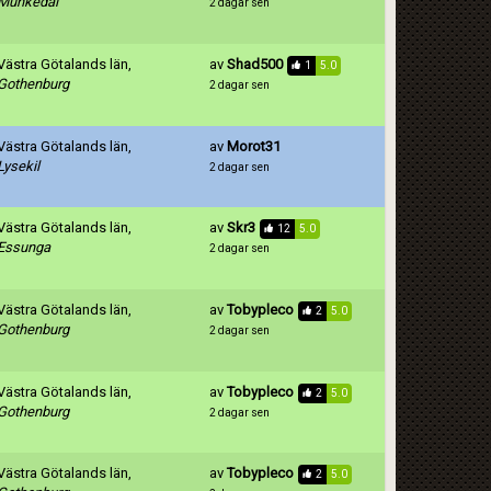
Munkedal
2 dagar sen
Västra Götalands län,
av
Shad500
1
5.0
Gothenburg
2 dagar sen
Västra Götalands län,
av
Morot31
Lysekil
2 dagar sen
Västra Götalands län,
av
Skr3
12
5.0
Essunga
2 dagar sen
Västra Götalands län,
av
Tobypleco
2
5.0
Gothenburg
2 dagar sen
Västra Götalands län,
av
Tobypleco
2
5.0
Gothenburg
2 dagar sen
Västra Götalands län,
av
Tobypleco
2
5.0