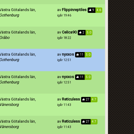
Västra Götalands län,
av
Flippinreptiles
9
4.6
Gothenburg
igår 19:46
Västra Götalands län,
av
Celica90
2
5.0
Gråbo
igår 18:22
Västra Götalands län,
av
nyxxos
11
5.0
Gothenburg
igår 12:51
Västra Götalands län,
av
nyxxos
11
5.0
Gothenburg
igår 12:51
Västra Götalands län,
av
Reticuless
27
4.7
Vänersborg
igår 11:43
Västra Götalands län,
av
Reticuless
27
4.7
Vänersborg
igår 11:43