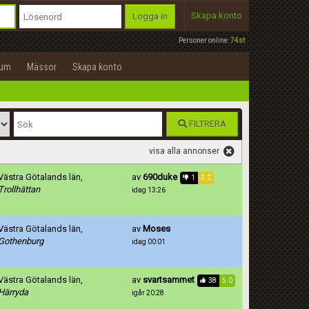
Skapa konto
Logga in
Personer online:
74st
rum
Mässor
Skapa konto
FILTRERA
visa alla annonser
Västra Götalands län,
av
690duke
1
3.0
Trollhättan
idag 13:26
Västra Götalands län,
av
Moses
Gothenburg
idag 00:01
Västra Götalands län,
av
svartsammet
38
5.0
Härryda
igår 20:28