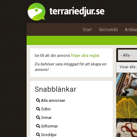
Start
Skötselråd
Artikla
Se till att din annons
följer våra regler
.
Du behöver vara inloggad för att skapa en
Visar alla
annons!
Snabblänkar
Alla annonser
Ödlor
Ormar
Giftormar
Groddjur