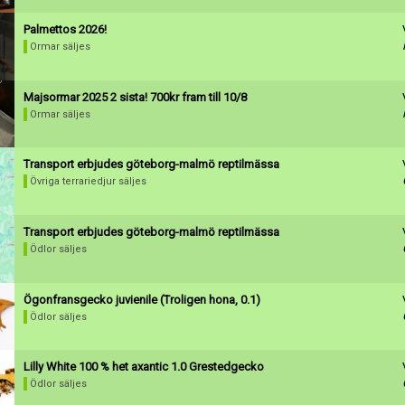
Palmettos 2026!
Ormar säljes
Majsormar 2025 2 sista! 700kr fram till 10/8
Ormar säljes
Transport erbjudes göteborg-malmö reptilmässa
Övriga terrariedjur säljes
Transport erbjudes göteborg-malmö reptilmässa
Ödlor säljes
Ögonfransgecko juvienile (Troligen hona, 0.1)
Ödlor säljes
Lilly White 100 % het axantic 1.0 Grestedgecko
Ödlor säljes