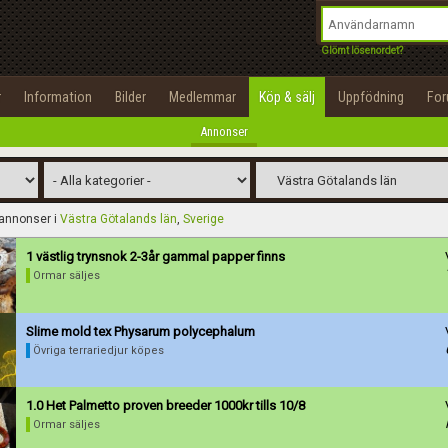
integritetspolicy
OK
Utför
Namn:
Namn:
Begär nytt lösenord
Glömt lösenordet?
Alla
Positiva
Negativa
Tillbaka till förstasidan
Epost:
Beskrivning:
r
Information
Bilder
Medlemmar
Köp & sälj
Uppfödning
Fo
100%
Annonser
Användarnamn:
Spara
Avbryt
Spara ändringar
Lösenord:
 annonser i
Västra Götalands län
,
Sverige
Betygsätt
Privacy Policy
Terms of Service
1 västlig trynsnok 2-3år gammal papper finns
Ormar säljes
Skapa konto
Slime mold tex Physarum polycephalum
Övriga terrariedjur köpes
1.0 Het Palmetto proven breeder 1000kr tills 10/8
Ormar säljes