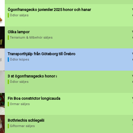
Ögonfransgecko juvieniler 2025 honor och hanar
Ödlor säljes
Olika lampor
Terrarium & tillbehör säljes
Transporthjälp från Göteborg till Örebro
Ödlor köpes
3 st ögonfransgecko honor♀️
Ödlor säljes
Fin Boa constrictor longicauda
Ormar säljes
Förnya annons
Kan förnyas om
Bothriechis schlegelii
Giftormar säljes
Aktivera annons