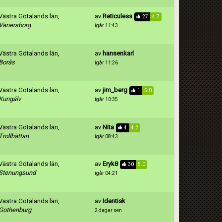
Västra Götalands län,
av
Reticuless
27
4.7
Vänersborg
igår 11:43
Västra Götalands län,
av
hansenkarl
Borås
igår 11:26
Västra Götalands län,
av
jim_berg
1
5.0
Kungälv
igår 10:35
Västra Götalands län,
av
Nita
4
4.2
Trollhättan
igår 08:43
Västra Götalands län,
av
Eryk8
30
5.0
Stenungsund
igår 04:21
Västra Götalands län,
av
Identisk
Gothenburg
2 dagar sen