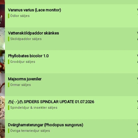
Inaktivera annons
Varanus varius (Lace monitor)
Radera annons
Ödlor säljes
Redigera annons
Vattensköldpaddor skänkes
Sköldpaddor säljes
Phyllobates bicolor 1.0
Groddjur säljes
Majsorms juveniler
Ormar säljes
/|\(◦.◦)/|\ SPIDERS SPINDLAR UPDATE 01.07.2026
Spindeldjur & insekter säljes
Dvärghamsterungar (Phodopus sungorus)
Övriga terrariedjur säljes