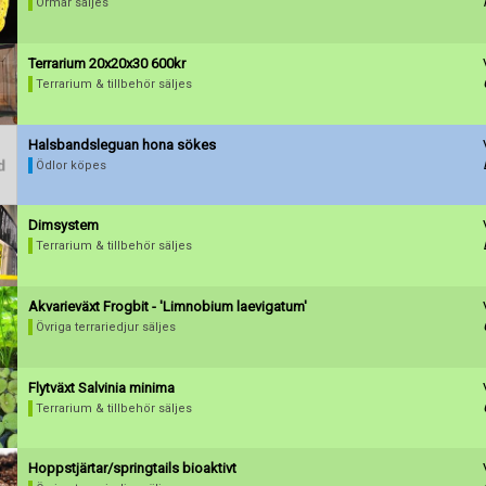
Ormar säljes
Terrarium 20x20x30 600kr
Terrarium & tillbehör säljes
Halsbandsleguan hona sökes
Ödlor köpes
Dimsystem
Terrarium & tillbehör säljes
Akvarieväxt Frogbit - 'Limnobium laevigatum'
Övriga terrariedjur säljes
Flytväxt Salvinia minima
Terrarium & tillbehör säljes
Hoppstjärtar/springtails bioaktivt