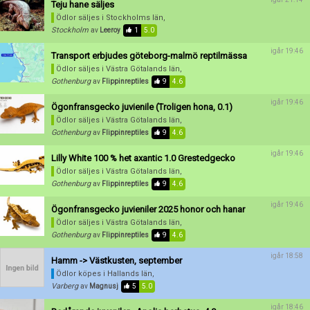
Teju hane säljes
Ödlor säljes
i Stockholms län,
Stockholm
av
Leeroy
1
5.0
igår 19:46
Transport erbjudes göteborg-malmö reptilmässa
Ödlor säljes
i Västra Götalands län,
Gothenburg
av
Flippinreptiles
9
4.6
igår 19:46
Ögonfransgecko juvienile (Troligen hona, 0.1)
Ödlor säljes
i Västra Götalands län,
Gothenburg
av
Flippinreptiles
9
4.6
igår 19:46
Lilly White 100 % het axantic 1.0 Grestedgecko
Ödlor säljes
i Västra Götalands län,
Gothenburg
av
Flippinreptiles
9
4.6
igår 19:46
Ögonfransgecko juvieniler 2025 honor och hanar
Ödlor säljes
i Västra Götalands län,
Gothenburg
av
Flippinreptiles
9
4.6
igår 18:58
Hamm -> Västkusten, september
Ödlor köpes
i Hallands län,
Varberg
av
Magnusj
5
5.0
igår 18:46