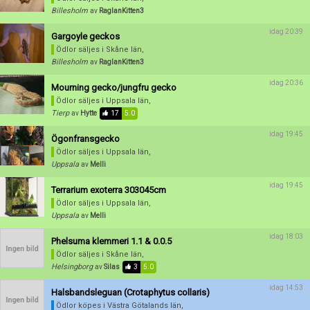
Skapa konto
Billesholm
av
RaglanKitten3
idag 20:39
Gargoyle geckos
Ödlor säljes
i Skåne län,
Billesholm
av
RaglanKitten3
idag 20:36
Mourning gecko/jungfru gecko
Ödlor säljes
i Uppsala län,
Tierp
av
Hytte
17
5.0
idag 19:45
Ögonfransgecko
Ödlor säljes
i Uppsala län,
Uppsala
av
Melli
idag 19:45
Terrarium exoterra 303045cm
Ödlor säljes
i Uppsala län,
Uppsala
av
Melli
idag 18:03
Phelsuma klemmeri 1.1 & 0.0.5
Ödlor säljes
i Skåne län,
Helsingborg
av
Silas
3
5.0
idag 14:53
Halsbandsleguan (Crotaphytus collaris)
Ödlor köpes
i Västra Götalands län,