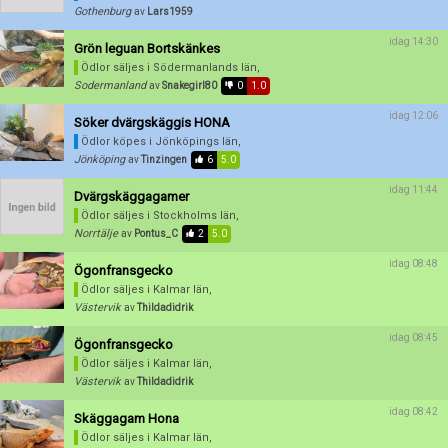
Gothenburg
av
Lars1959
idag 14:30
Grön leguan Bortskänkes
Ödlor säljes
i Södermanlands län,
Sodermanland
av
Snakegirl80
0
1.0
idag 12:06
Söker dvärgskäggis HONA
Ödlor köpes
i Jönköpings län,
Jönköping
av
Tinzingen
6
5.0
idag 11:44
Dvärgskäggagamer
Ödlor säljes
i Stockholms län,
Norrtälje
av
Pontus_C
2
5.0
idag 08:48
Ögonfransgecko
Ödlor säljes
i Kalmar län,
Västervik
av
Thildadidrik
idag 08:45
Ögonfransgecko
Ödlor säljes
i Kalmar län,
Västervik
av
Thildadidrik
idag 08:42
Skäggagam Hona
Ödlor säljes
i Kalmar län,
Förnya annons
Kan förnyas om