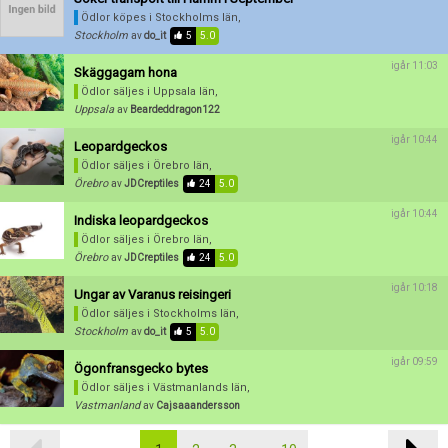
Ödlor köpes
i Stockholms län,
Stockholm
av
do_it
5
5.0
igår 11:03
Skäggagam hona
Ödlor säljes
i Uppsala län,
Uppsala
av
Beardeddragon122
igår 10:44
Leopardgeckos
Ödlor säljes
i Örebro län,
Örebro
av
JDCreptiles
24
5.0
igår 10:44
Indiska leopardgeckos
Ödlor säljes
i Örebro län,
Örebro
av
JDCreptiles
24
5.0
igår 10:18
Ungar av Varanus reisingeri
Ödlor säljes
i Stockholms län,
Stockholm
av
do_it
5
5.0
igår 09:59
Ögonfransgecko bytes
Ödlor säljes
i Västmanlands län,
Vastmanland
av
Cajsaaandersson