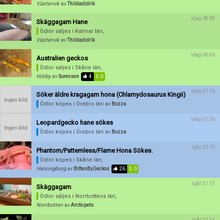
Västervik
av
Thildadidrik
Aktivera annons
idag 08:38
Skäggagam Hane
Ödlor säljes
i Kalmar län,
Inaktivera annons
Västervik
av
Thildadidrik
Radera annons
idag 06:56
Australien geckos
Ödlor säljes
i Skåne län,
Redigera annons
Hörby
av
Sorensen
4
5.0
idag 01:36
Söker äldre kragagam hona (Chlamydosaurus Kingii)
Ödlor köpes
i Örebro län
av
Bozza
idag 01:36
Leopardgecko hane sökes
Ödlor köpes
i Örebro län
av
Bozza
igår 23:19
Phantom/Patternless/Flame Hona Sökes.
Ödlor köpes
i Skåne län,
Helsingborg
av
BittenByGeckos
26
5.0
igår 21:15
Skäggagam
Ödlor säljes
i Norrbottens län,
Norrbotten
av
Arcticpets
igår 21:14