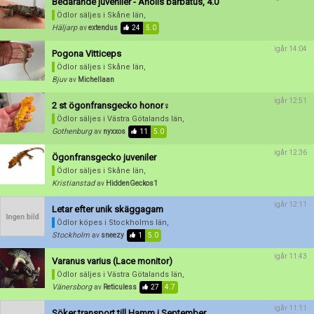
Bedårande juveniler - Anolis barbatus, 4.0
Ödlor säljes
i Skåne län,
Häljarp
av
extendus
24
5.0
igår 14:04
Pogona Vitticeps
Ödlor säljes
i Skåne län,
Bjuv
av
Michellaan
igår 12:51
2 st ögonfransgecko honor♀️
Ödlor säljes
i Västra Götalands län,
Gothenburg
av
nyxxos
11
5.0
igår 12:36
Ögonfransgecko juveniler
Ödlor säljes
i Skåne län,
Kristianstad
av
HiddenGeckos1
igår 12:11
Letar efter unik skäggagam
Ödlor köpes
i Stockholms län,
Stockholm
av
sneezy
1
5.0
igår 11:43
Varanus varius (Lace monitor)
Ödlor säljes
i Västra Götalands län,
Vänersborg
av
Reticuless
27
4.7
igår 11:11
Söker transport till Hamm i September