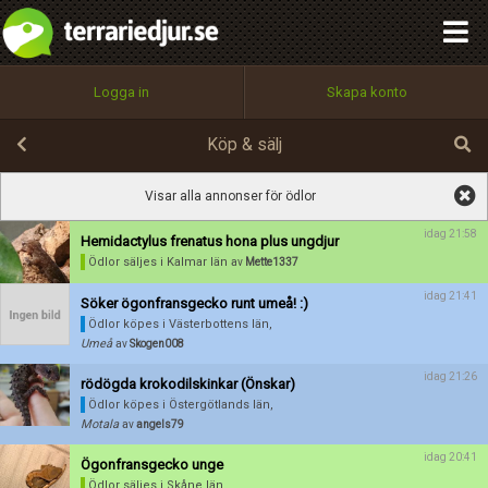
integritetspolicy
OK
Utför
Namn:
Namn:
Begär nytt lösenord
Alla
Positiva
Negativa
Logga in
Skapa konto
Tillbaka till förstasidan
Beskrivning:
100%
Epost:
Köp & sälj
Spara
Avbryt
Spara ändringar
Visar alla annonser för ödlor
Användarnamn:
idag 21:58
Hemidactylus frenatus hona plus ungdjur
Betygsätt
Ödlor säljes
i Kalmar län
av
Mette1337
idag 21:41
Söker ögonfransgecko runt umeå! :)
Ödlor köpes
i Västerbottens län,
Lösenord:
Umeå
av
Skogen008
idag 21:26
rödögda krokodilskinkar (Önskar)
Ödlor köpes
i Östergötlands län,
Privacy Policy
Motala
av
angels79
Terms of Service
idag 20:41
Ögonfransgecko unge
Ödlor säljes
i Skåne län,