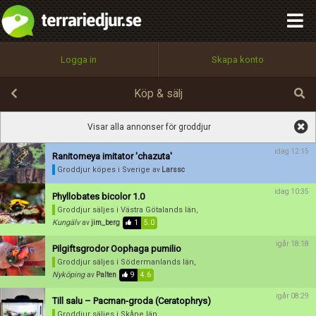
integritetspolicy
OK
Utför
Namn:
Namn:
Begär nytt lösenord
Alla
Positiva
Negativa
Logga in
Skapa konto
Tillbaka till förstasidan
Beskrivning:
100%
Epost:
Köp & sälj
Spara
Avbryt
Spara ändringar
Visar alla annonser för groddjur
Användarnamn:
idag 12:15
Ranitomeya imitator 'chazuta'
Betygsätt
Groddjur köpes
i Sverige
av
Larssc
idag 10:35
Phyllobates bicolor 1.0
Groddjur säljes
i Västra Götalands län,
Lösenord:
Kungälv
av
jim_berg
1
5.0
igår 18:18
Pilgiftsgrodor Oophaga pumilio
Groddjur säljes
i Södermanlands län,
Privacy Policy
Nyköping
av
Palten
9
4.6
Terms of Service
igår 08:29
Till salu – Pacman-groda (Ceratophrys)
Groddjur säljes
i Skåne län,