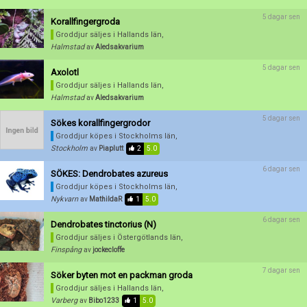
5 dagar sen
Korallfingergroda
Groddjur säljes
i Hallands län,
Halmstad
av
Aledsakvarium
5 dagar sen
Axolotl
Groddjur säljes
i Hallands län,
Halmstad
av
Aledsakvarium
5 dagar sen
Sökes korallfingergrodor
Groddjur köpes
i Stockholms län,
Stockholm
av
Piaplutt
2
5.0
6 dagar sen
SÖKES: Dendrobates azureus
Groddjur köpes
i Stockholms län,
Nykvarn
av
MathildaR
1
5.0
6 dagar sen
Dendrobates tinctorius (N)
Groddjur säljes
i Östergötlands län,
Finspång
av
jockecloffe
7 dagar sen
Söker byten mot en packman groda
Groddjur säljes
i Hallands län,
Varberg
av
Bibo1233
1
5.0
Förnya annons
Kan förnyas om