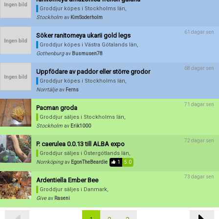
Groddjur köpes
i Stockholms län,
Stockholm
av
KimSoderholm
61 dagar sen
Söker ranitomeya ukarii gold legs
Groddjur köpes
i Västra Götalands län,
Gothenburg
av
Busmusen78
68 dagar sen
Uppfödare av paddor eller större grodor
Groddjur köpes
i Stockholms län,
Norrtälje
av
Ferns
71 dagar sen
Pacman groda
Groddjur säljes
i Stockholms län,
Stockholm
av
Erik1000
72 dagar sen
P. caerulea 0.0.13 till ALBA expo
Groddjur säljes
i Östergötlands län,
Norrköping
av
EgonTheBeardie
1
5.0
73 dagar sen
Ardentiella Ember Bee
Groddjur säljes
i Danmark,
Give
av
Raseni