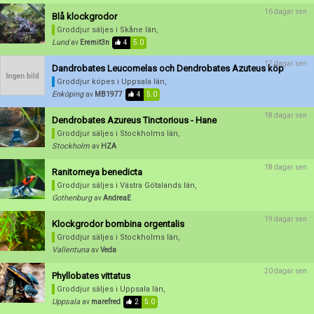
16 dagar sen
Blå klockgrodor
Groddjur säljes
i Skåne län,
Lund
av
Eremit3n
4
5.0
17 dagar sen
Dandrobates Leucomelas och Dendrobates Azuteus köp
Groddjur köpes
i Uppsala län,
Enköping
av
MB1977
4
5.0
18 dagar sen
Dendrobates Azureus Tinctorious - Hane
Groddjur säljes
i Stockholms län,
Stockholm
av
HZA
18 dagar sen
Ranitomeya benedicta
Groddjur säljes
i Västra Götalands län,
Gothenburg
av
AndreaE
19 dagar sen
Klockgrodor bombina orgentalis
Groddjur säljes
i Stockholms län,
Vallentuna
av
Veda
20 dagar sen
Phyllobates vittatus
Groddjur säljes
i Uppsala län,
Uppsala
av
marefred
2
5.0