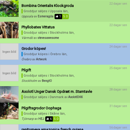
22 dagar sen
Bombina Orientalis Klockgroda
Groddjur säljes
i Uppsala län,
Uppsala
av
Esmeragda
1
5.0
22 dagar sen
Phyllobates Vittatus
Groddjur säljes
i Stockholms län,
Värmdö
av
stevesawesome
24 dagar sen
Grodor köpes!
Groddjur köpes
i Örebro län,
Örebro
av
Artwork
25 dagar sen
Pilgift
Groddjur säljes
i Stockholms län,
Stockholm
av
BengtO
28 dagar sen
Axolotl Unger Dansk Opdræt m. Stamtavle
Groddjur säljes
i Danmark
av
AxolotlDKK
31 dagar sen
Pilgiftsgrodor Oophaga
Groddjur säljes
i Skåne län,
Tjörnarp
av
HEJ
6
5.0
56 dagar sen
ranitomeya amazonica french guiana