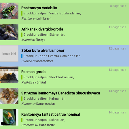
8 dagar sen
Ranitomeya Variabilis
Aktivera annons
Groddjur säljes
i Västra Götalands län,
Partille
av
palmbeach
Inaktivera annons
11 dagar sen
Afrikansk dvärgklogroda
Radera annons
Groddjur säljes
i Skåne län,
Redigera annons
Malmö
av
Tsnkys
12 dagar sen
Söker bufo alvarius honor
Groddjur köpes
i Västra Götalands län,
Skövde
av
oscarholtner
13 dagar sen
Pacman groda
Groddjur säljes
i Stockholms län,
Kallhäll
av
Erikkat
13 dagar sen
3st vuxna Ranitomeya Benedicta Shucushuyacu
Groddjur säljes
i Kalmar län,
Kalmar
av
Symphosodon
14 dagar sen
Ranitomeya fantastica true nominal
Groddjur säljes
i Skåne län,
Bromölla
av
Hansson82