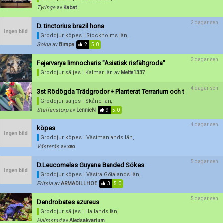
Skapa konto
Tyringe
av
Kabat
2 dagar sen
D. tinctorius brazil hona
Groddjur köpes
i Stockholms län,
Solna
av
Bimpa
2
5.0
3 dagar sen
Fejervarya limnocharis "Asiatisk risfältgroda"
Groddjur säljes
i Kalmar län
av
Mette1337
4 dagar sen
3st Rödögda Trädgrodor + Planterat Terrarium och t
Groddjur säljes
i Skåne län,
Staffanstorp
av
LennieN
9
5.0
4 dagar sen
köpes
Groddjur köpes
i Västmanlands län,
Västerås
av
xeo
5 dagar sen
D.Leucomelas Guyana Banded Sökes
Groddjur köpes
i Västra Götalands län,
Fritsla
av
ARMADILLHOE
3
5.0
5 dagar sen
Dendrobates azureus
Groddjur säljes
i Hallands län,
Halmstad
av
Aledsakvarium