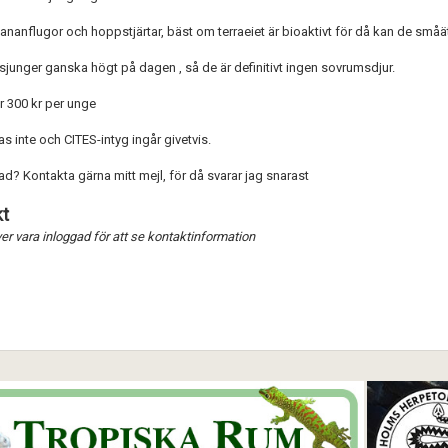
ananflugor och hoppstjärtar, bäst om terraeiet är bioaktivt för då kan de småä
Förnya annons
Kan förnyas om
junger ganska högt på dagen , så de är definitivt ingen sovrumsdjur.
Aktivera annons
r 300 kr per unge
Inaktivera annons
s inte och CITES-intyg ingår givetvis.
Radera annons
ad? Kontakta gärna mitt mejl, för då svarar jag snarast
Redigera annons
t
r vara inloggad för att se kontaktinformation