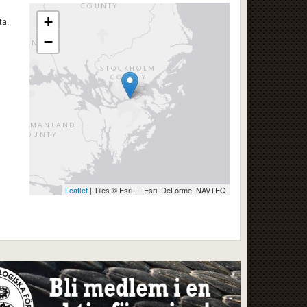
+
ta.
−
Leaflet
| Tiles © Esri — Esri, DeLorme, NAVTEQ