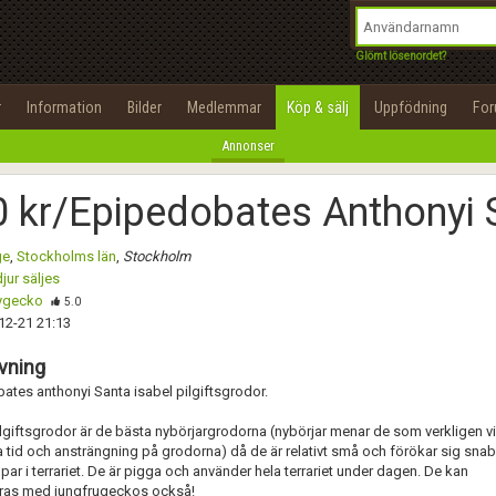
integritetspolicy
OK
Utför
Namn:
Namn:
Begär nytt lösenord
Glömt lösenordet?
Alla
Positiva
Negativa
Tillbaka till förstasidan
Epost:
Beskrivning:
r
Information
Bilder
Medlemmar
Köp & sälj
Uppfödning
Fo
100%
Annonser
Användarnamn:
Spara
Avbryt
Spara ändringar
 kr/Epipedobates Anthonyi 
Lösenord:
Betygsätt
ge
,
Stockholms län
,
Stockholm
Privacy Policy
jur säljes
Terms of Service
ygecko
Skicka meddelande
5.0
12-21 21:13
Skapa konto
vning
ates anthonyi Santa isabel pilgiftsgrodor.
giftsgrodor är de bästa nybörjargrodorna (nybörjar menar de som verkligen vil
 tid och ansträngning på grodorna) då de är relativt små och förökar sig sna
 par i terrariet. De är pigga och använder hela terrariet under dagen. De kan
as med jungfrugeckos också!