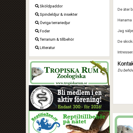
Sköldpaddor
De äter b
Spindeldjur & insekter
Hanarna s
Övriga terrariedjur
Jag sälje
Foder
Terrarium & tillbehör
De skicka
Litteratur
Intresser
Kontak
Du behöve