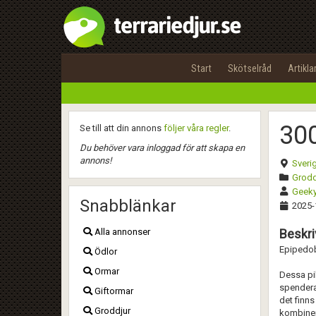
Start
Skötselråd
Artikla
300
Se till att din annons
följer våra regler
.
Du behöver vara inloggad för att skapa en
annons!
Sveri
Grodd
Geek
Snabblänkar
2025-
Alla annonser
Beskri
Epipedob
Ödlor
Ormar
Dessa pil
spendera
Giftormar
det finns
Groddjur
kombiner