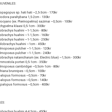
JUVENILES:
iopagopus sp. hati hati ~2,5-3cm - 170kr
siodora parahybana 1,5-2cm - 130kr
siocyano (ex. Pterinopelma) sazimai ~0,5cm - 100kr
chypelma klaasi 0,5-1cm - 300kr
lobrachys huahini ~1-1,5cm - 80kr
lobrachys huahini ~1-1,5cm - 160kr
lobrachys huahini ~1-1,5cm - 250kr
hilobrachys huahini ~1cm - 450kr
almopoeus pulcher ~1-1,5cm - 120kr
almopoeus pulcher ~1-1,5cm - 240kr
lobrachys natanicharum (ex. Electric blue) ~1,5cm - 300kr
ammostola porteri 0,5-1cm - 350kr
almopoeus cambridgei ~0,5cm-1cm - 80kr
Förnya annons
Kan förnyas om
chiana brunnipes ~0,5cm - 100kr
palopus formosus ~0,5cm - 70kr
Aktivera annons
palopus formosus ~0,5cm - 140kr
apalopus formosus ~0,5cm - 400kr
Inaktivera annons
Radera annons
ES:
Redigera annons
lobrachys huahini 4-4,5cm - 450kr