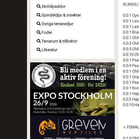
SLINGS/
Sköldpaddor
Spindeldjur & insekter
0.0.1 Cyr
0.0.1 La
Övriga terrariedjur
0.0.1 La
0.0.1 Bra
Foder
0.0.1 Chi
Terrarium & tillbehör
0.0.3 Chi
0.0.5 Chi
Litteratur
0.0.10 C
0.0.1 Ps
0.0.3 Ps
0.0.1 Chi
0.0.1 Gr
0.0.1 Ps
0.0.1 Ko
0.0.1 Ha
0.0.3 Ha
0.0.10 H
♀ FEMAL
0.1.0 Chi