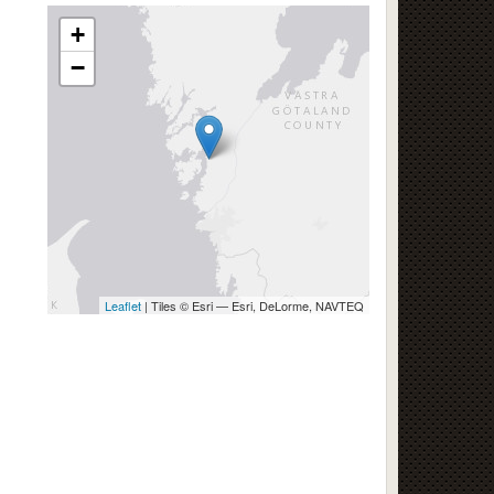
+
−
Leaflet
| Tiles © Esri — Esri, DeLorme, NAVTEQ