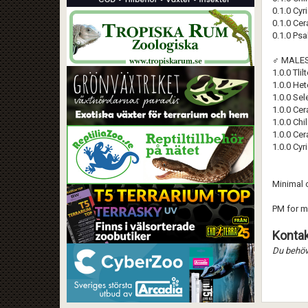
0.1.0 Cyr
0.1.0 Cer
0.1.0 Ps
♂ MALES
1.0.0 Tli
1.0.0 He
1.0.0 Sel
1.0.0 Cer
1.0.0 Ch
1.0.0 Cer
1.0.0 Cy
Minimal o
PM for mo
Kontak
Du behöve