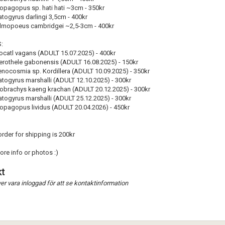
iopagopus sp. hati hati ~3cm - 350kr
atogyrus darlingi 3,5cm - 400kr
almopoeus cambridgei ~2,5-3cm - 400kr
:
ltocatl vagans (ADULT 15.07.2025) - 400kr
terothele gabonensis (ADULT 16.08.2025) - 150kr
enocosmia sp. Kordillera (ADULT 10.09.2025) - 350kr
atogyrus marshalli (ADULT 12.10.2025) - 300kr
ilobrachys kaeng krachan (ADULT 20.12.2025) - 300kr
atogyrus marshalli (ADULT 25.12.2025) - 300kr
riopagopus lividus (ADULT 20.04.2026) - 450kr
rder for shipping is 200kr
re info or photos :)
t
r vara inloggad för att se kontaktinformation