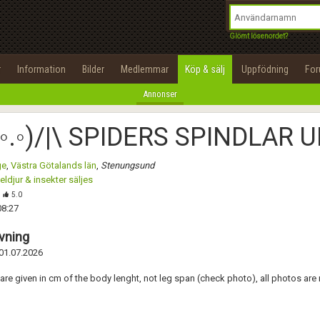
integritetspolicy
OK
Utför
Namn:
Namn:
Begär nytt lösenord
Glömt lösenordet?
Alla
Positiva
Negativa
Tillbaka till förstasidan
Epost:
Beskrivning:
r
Information
Bilder
Medlemmar
Köp & sälj
Uppfödning
Fo
100%
Annonser
Användarnamn:
Spara
Avbryt
Spara ändringar
(◦.◦)/|\ SPIDERS SPINDLAR 
Lösenord:
Betygsätt
ge
,
Västra Götalands län
,
Stenungsund
Privacy Policy
ldjur & insekter säljes
Terms of Service
Skicka meddelande
5.0
08:27
Skapa konto
vning
01.07.2026
 are given in cm of the body lenght, not leg span (check photo), all photos ar