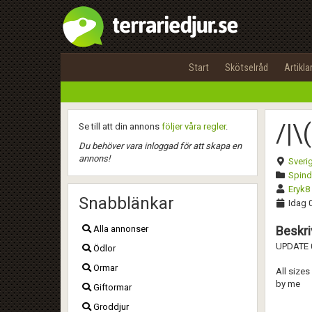
Start
Skötselråd
Artikla
/|\
Se till att din annons
följer våra regler
.
Du behöver vara inloggad för att skapa en
annons!
Sveri
Spinde
Eryk8
Snabblänkar
Idag 
Alla annonser
Beskri
UPDATE 
Ödlor
Ormar
All sizes
by me
Giftormar
Groddjur