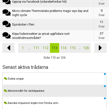
Upprop via Facebook (vidarebefordrar hit)
Svar
0
Micro climate Thermostate problems magic eye day and
Svar
night cycle
11
Djurskolan i Flen
Svar
27
Köpa foderinsekter av privat uppfödare runt
Svar
stockholmsområdet?
1
...
111
112
113
114
115
...
126
Sida 113 av 126
Senast aktiva trådarna
Dubia ungar
Minimimått för sköldpaddor
Kanske impulsivt köpte min första orm…