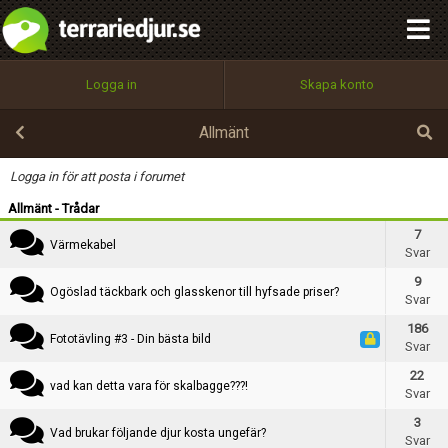
integritetspolicy
OK
Kategori
Utför
Namn:
Begär nytt lösenord
Logga in
Skapa konto
Tillbaka till förstasidan
Rubrik
100%
Epost:
Allmänt
Text
Logga in för att posta i forumet
Allmänt - Trådar
Användarnamn:
7
Värmekabel
Svar
9
Ogöslad täckbark och glasskenor till hyfsade priser?
Svar
Lösenord:
186
Fototävling #3 - Din bästa bild
Svar
22
Privacy Policy
vad kan detta vara för skalbagge???!
Svar
Terms of Service
3
Vad brukar följande djur kosta ungefär?
Svar