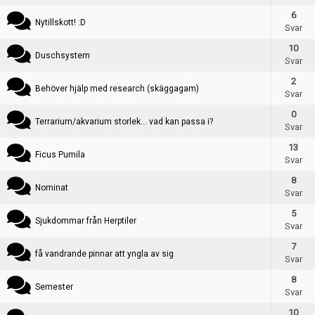
Skapa konto
6
Nytillskott! :D
Svar
10
Duschsystem
Svar
2
Behöver hjälp med research (skäggagam)
Svar
Skapa tråd
0
Terrarium/akvarium storlek... vad kan passa i?
Svar
13
Ficus Pumila
Svar
8
Nominat
Svar
5
Sjukdommar från Herptiler
Svar
7
få vandrande pinnar att yngla av sig
Svar
8
Semester
Svar
10