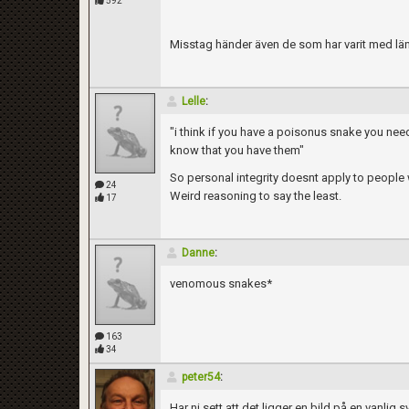
592
Misstag händer även de som har varit med lä
Lelle
:
"i think if you have a poisonus snake you nee
know that you have them"
So personal integrity doesnt apply to people 
24
Weird reasoning to say the least.
17
Danne
:
venomous snakes*
163
34
peter54
:
Har ni sett att det ligger en bild på en vanli