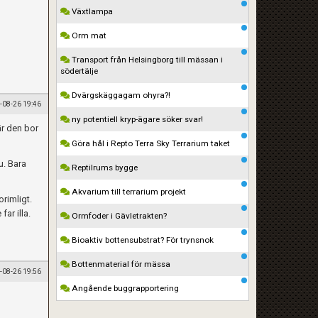
Växtlampa
Orm mat
Transport från Helsingborg till mässan i
södertälje
Dvärgskäggagam ohyra?!
-08-26 19:46
ny potentiell kryp-ägare söker svar!
är den bor
Göra hål i Repto Terra Sky Terrarium taket
u. Bara
Reptilrums bygge
Akvarium till terrarium projekt
orimligt.
ar illa.
Ormfoder i Gävletrakten?
Bioaktiv bottensubstrat? För trynsnok
Bottenmaterial för mässa
-08-26 19:56
Angående buggrapportering