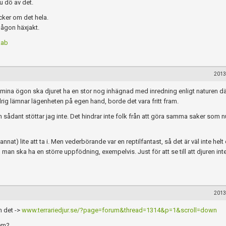
u dö av det.
cker om det hela.
någon häxjakt.
.ab
2013
 (I mina ögon ska djuret ha en stor nog inhägnad med inredning enligt naturen d
 aldrig lämnar lägenheten på egen hand, borde det vara fritt fram.
ådant stöttar jag inte. Det hindrar inte folk från att göra samma saker som n
nnat) lite att ta i. Men vederbörande var en reptilfantast, så det är väl inte helt 
n ska ha en större uppfödning, exempelvis. Just för att se till att djuren inte f
2013
m det ->
www.terrariedjur.se/?page=forum&thread=1314&p=1&scroll=down
dem?