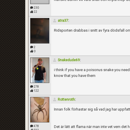
230
22
atra37
:
Ridsporten drabbas i snitt av fyra dödsfall 
2
0
Snakedude69
:
i think if you have a poisonus snake you need
know that you have them
278
122
Rottenroth
:
Innan folk förhastar sig så vad jag har uppfatt
478
Det är lätt att flama när man inte vet vem det 