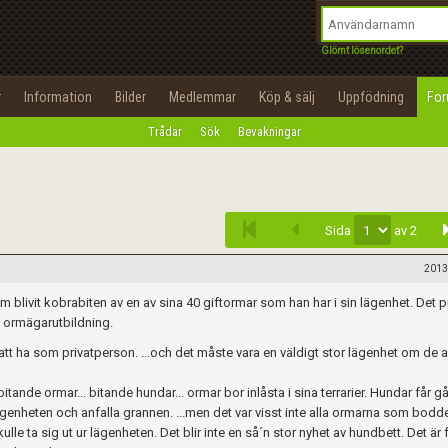
integritetspolicy
OK
Utför
Namn:
Begär nytt lösenord
Glömt lösenordet?
Tillbaka till förstasidan
Epost:
r
Information
Bilder
Medlemmar
Köp & sälj
Uppfödning
Fo
100%
Trådar
Sök
Bevakningar
Infoga
Användarnamn:
Lösenord:
Sida
av 2
Privacy Policy
Terms of Service
2013
 blivit kobrabiten av en av sina 40 giftormar som han har i sin lägenhet. Det 
Skapa konto
 ormägarutbildning.
att ha som privatperson. ...och det måste vara en väldigt stor lägenhet om de a
ande ormar... bitande hundar... ormar bor inlåsta i sina terrarier. Hundar får g
 lägenheten och anfalla grannen. ...men det var visst inte alla ormarna som bodde
kulle ta sig ut ur lägenheten. Det blir inte en så´n stor nyhet av hundbett. Det är