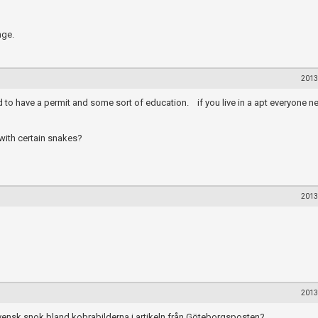
nge.
2013
d to have a permit and some sort of education. if you live in a apt everyone n
with certain snakes?
2013
2013
g svensk snok bland kobrabilderna i artikeln från Göteborgsposten?