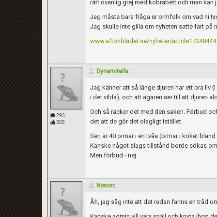
rätt ovanlig grej med kobrabett och man kan j
Jag måste bara fråga er ormfolk om vad ni ty
Jag skulle inte gilla om nyheten satte fart på 
www.aftonbladet.se/nyheter/article17348444
Dynamitella
:
Jag känner att så länge djuren har ett bra liv
i det vilda), och att ägaren ser till att djuren
Och så räcker det med den saken. Förbud och s
293
det att de gör det olagligt istället.
355
Sen är 40 ormar i en tvåa (ormar i köket bland a
Kanske något slags tillstånd borde sökas om ma
Men förbud - nej.
Nooon
:
Åh, jag såg inte att det redan fanns en tråd o
Kanske admin vill vara snäll och knyta ihop 