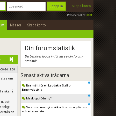
Skapa konto
Logga in
Personer online:
38st
rum
Mässor
Skapa konto
Din forumstatistik
Du behöver logga in för att se din forum-
statistik
-08-26 19:38
Senast aktiva trådarna
pratas om
Bra mått för en Laudakia Stellio
Brachydactyla
lla ska få
Mask uppfödning?
å ut och
 enligt
Varanus cumingi – söker tips om uppfödare
och erfarenheter
 förstås en