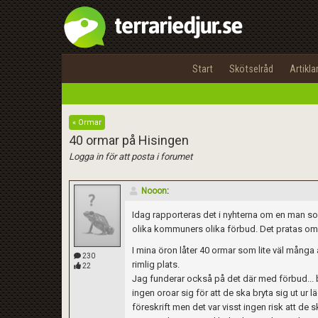
Start
Skötselråd
Artikla
« Ormar
40 ormar på Hisingen
Logga in för att posta i forumet
Nooon
:
Idag rapporteras det i nyhterna om en man som
olika kommuners olika förbud. Det pratas om
I mina öron låter 40 ormar som lite väl många 
230
rimlig plats.
22
Jag funderar också på det där med förbud... bit
ingen oroar sig för att de ska bryta sig ut ur
föreskrift men det var visst ingen risk att de s