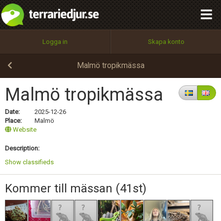
OK, close
integritetspolicy
OK
Utför
Namn:
Begär nytt lösenord
Logga in
Skapa konto
Tillbaka till förstasidan
100%
Epost:
Malmö tropikmässa
Malmö tropikmässa
Användarnamn:
Date:
2025-12-26
Place:
Malmö
Website
Description:
Lösenord:
Show classifieds
Kommer till mässan (41st)
Privacy Policy
Terms of Service