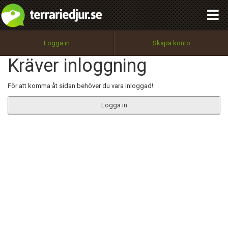
integritetspolicy
OK
Utför
Namn:
Begär nytt lösenord
Logga in
Skapa konto
Tillbaka till förstasidan
Kräver inloggning
100%
Epost:
För att komma åt sidan behöver du vara inloggad!
Logga in
Användarnamn:
Lösenord:
Privacy Policy
Terms of Service