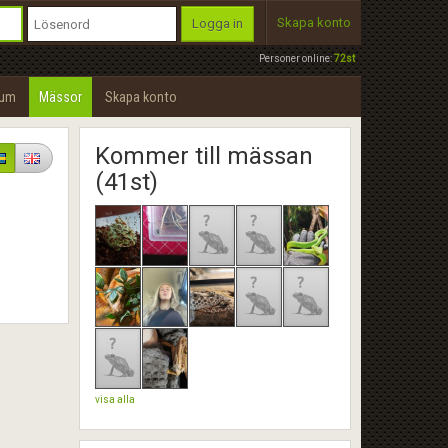
Skapa konto
Logga in
Personer online:
72st
rum
Mässor
Skapa konto
Kommer till mässan
(41st)
visa alla