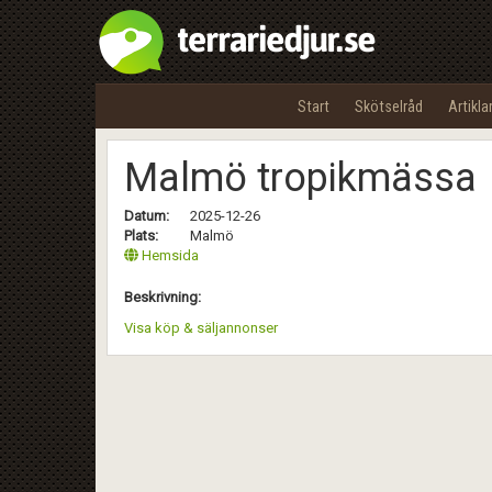
Start
Skötselråd
Artikla
Malmö tropikmässa
Datum:
2025-12-26
Plats:
Malmö
Hemsida
Beskrivning:
Visa köp & säljannonser