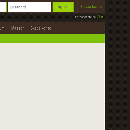
Skapa konto
Logga in
Personer online:
75st
rum
Mässor
Skapa konto