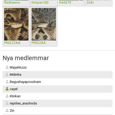
fladheeow
Kimpan100
fredd79
Zicki
PREEZZAA
PREEZAA
Nya medlemmar
Mayahkzzz
MrBritta
Begushayapovolnam
cayel
Klinkan
reptiles_arachnids
Zin