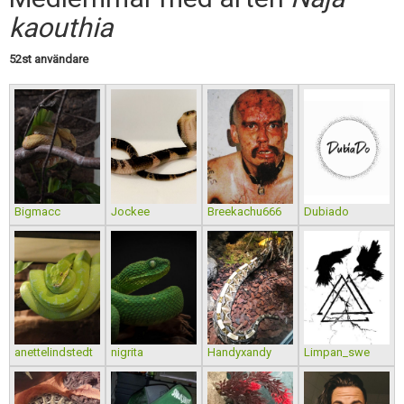
Skapa konto
kaouthia
52st användare
Bigmacc
Jockee
Breekachu666
Dubiado
anettelindstedt
nigrita
Handyxandy
Limpan_swe