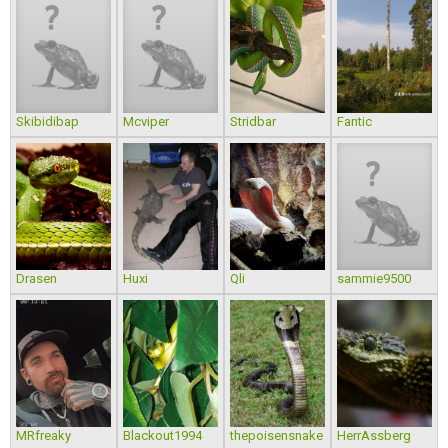
Skibidibap
Mcviper
Stridbar
Fantic
Drasen
Huxi
Qli
sammie9500
MRfreaky
Blackout1994
thepoisensnake
HerrAssberg