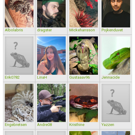
Albolabris
dragster
Mickehansson
Pojkenduvet
Erik0782
LinaH
Gustaaav96
Jennacide
Engebretsen
Andre08
Kristhine
Yazzen