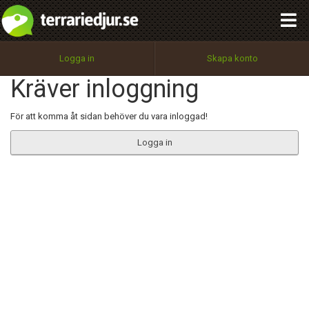
integritetspolicy
OK
Utför
Namn:
Begär nytt lösenord
Logga in
Skapa konto
Tillbaka till förstasidan
Kräver inloggning
100%
Epost:
För att komma åt sidan behöver du vara inloggad!
Logga in
Användarnamn:
Lösenord:
Privacy Policy
Terms of Service