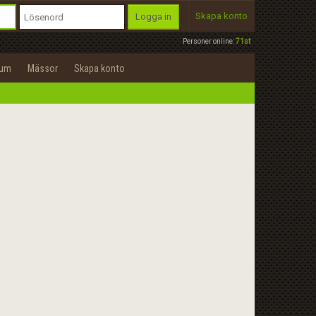
Skapa konto
Logga in
Personer online:
71st
rum
Mässor
Skapa konto